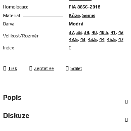
Homologace
FIA 8856-2018
Materiál
Kůže
,
Semiš
Barva
Modrá
37
,
38
,
39
,
40
,
40.5
,
41
,
42
,
Velikost/Rozměr
42.5
,
43
,
43.5
,
44
,
45.5
,
47
Index
C
Tisk
Zeptat se
Sdílet
Popis
Diskuze