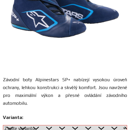
FANOUŠCI
Profil
firmy
Obchodní
podmínky
Doprava
Závodní boty
Alpinestars SP+
nabízejí vysokou úroveň
ochrany, lehkou konstrukci a skvělý komfort. Jsou navržené
Blog
pro maximální výkon a přesné ovládání závodního
automobilu.
Ceníky
a
katalogy
Varianta: