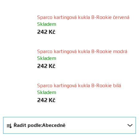
FANOUŠCI
Sparco kartingová kukla B-Rookie červená
Skladem
Profil
242 Kč
firmy
Obchodní
Sparco kartingová kukla B-Rookie modrá
podmínky
Skladem
242 Kč
Doprava
Sparco kartingová kukla B-Rookie bílá
Skladem
Blog
242 Kč
Ceníky
a
Ř
katalogy
Řadit podle:
Abecedně
a
z