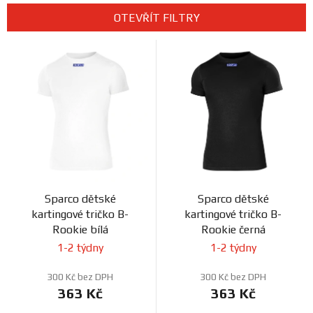
e
Prodejny
OTEVŘÍT FILTRY
n
V
í
ý
p
p
r
i
o
s
d
p
u
r
k
o
t
d
ů
Sparco dětské
Sparco dětské
u
kartingové tričko B-
kartingové tričko B-
k
Rookie bílá
Rookie černá
t
1-2 týdny
1-2 týdny
ů
300 Kč bez DPH
300 Kč bez DPH
363 Kč
363 Kč