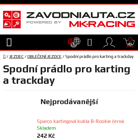
Přejít
na
obsah
Hledat
NÁ
Domů
KO
/
JEZDEC
/
OBLEČENÍ JEZDCE
/
Spodní prádlo pro karting a trackday
TECHNIKA
Spodní prádlo pro karting
VYBAVENÍ
a trackday
JEZDEC
Nejprodávanější
TÝM
A
Sparco kartingová kukla B-Rookie černá
SERVIS
Skladem
242 Kč