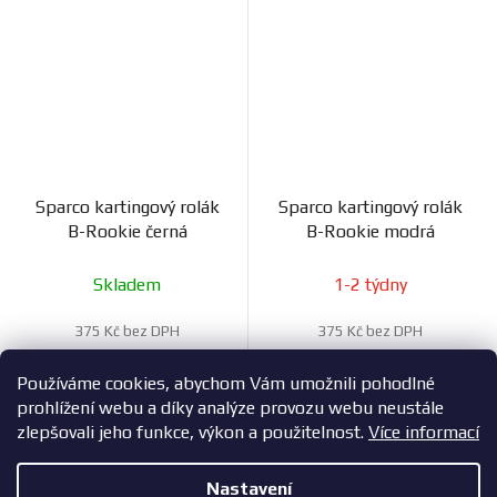
Sparco kartingový rolák
Sparco kartingový rolák
B-Rookie černá
B-Rookie modrá
Skladem
1-2 týdny
375 Kč bez DPH
375 Kč bez DPH
454 Kč
454 Kč
Používáme cookies, abychom Vám umožnili pohodlné
prohlížení webu a díky analýze provozu webu neustále
zlepšovali jeho funkce, výkon a použitelnost.
Více informací
16
položek celkem
O
Nastavení
v