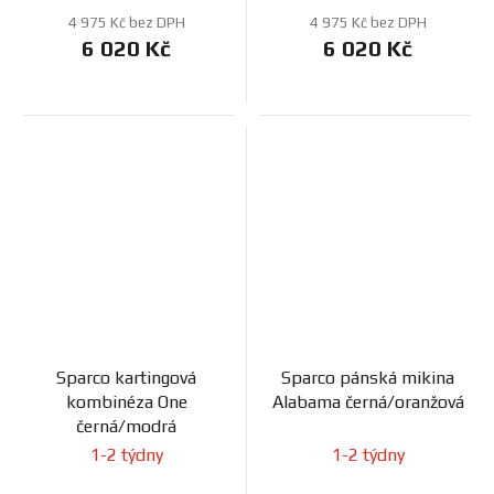
4 975 Kč bez DPH
4 975 Kč bez DPH
6 020 Kč
6 020 Kč
Sparco kartingová
Sparco pánská mikina
kombinéza One
Alabama černá/oranžová
černá/modrá
1-2 týdny
1-2 týdny