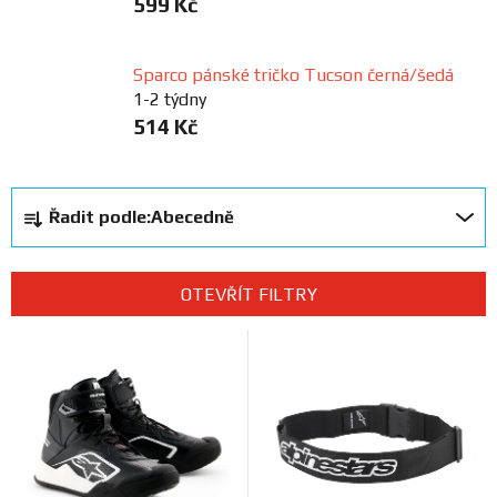
599 Kč
Prodejny
Sparco pánské tričko Tucson černá/šedá
1-2 týdny
514 Kč
Ř
Řadit podle:
Abecedně
a
z
e
OTEVŘÍT FILTRY
n
V
í
ý
p
p
r
i
o
s
d
p
u