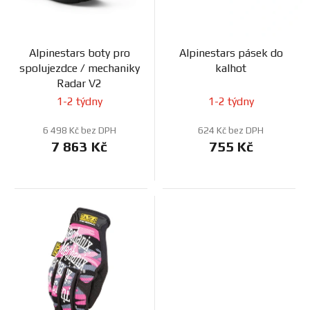
r
k
o
t
d
ů
Alpinestars boty pro
Alpinestars pásek do
u
spolujezdce / mechaniky
kalhot
k
Radar V2
t
1-2 týdny
1-2 týdny
ů
6 498 Kč bez DPH
624 Kč bez DPH
7 863 Kč
755 Kč