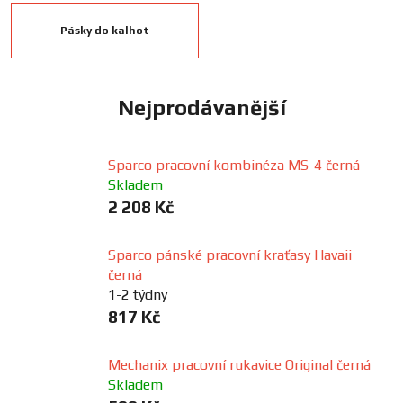
FANOUŠCI
Pásky do kalhot
Profil
firmy
Nejprodávanější
Obchodní
podmínky
Sparco pracovní kombinéza MS-4 černá
Skladem
2 208 Kč
Doprava
Sparco pánské pracovní kraťasy Havaii
Blog
černá
1-2 týdny
817 Kč
Ceníky
a
katalogy
Mechanix pracovní rukavice Original černá
Skladem