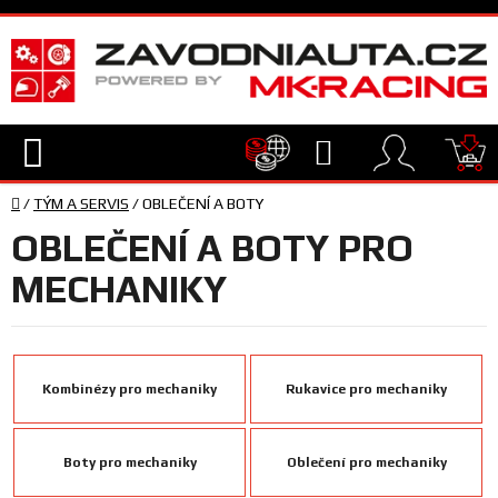
Přejít
na
obsah
Hledat
NÁ
Domů
KO
/
TÝM A SERVIS
/
OBLEČENÍ A BOTY
TECHNIKA
OBLEČENÍ A BOTY PRO
VYBAVENÍ
MECHANIKY
JEZDEC
Kombinézy pro mechaniky
Rukavice pro mechaniky
TÝM
A
SERVIS
Boty pro mechaniky
Oblečení pro mechaniky