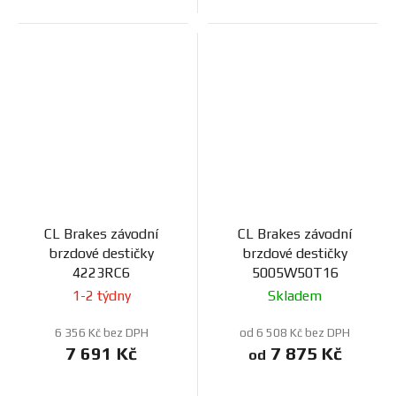
CL Brakes závodní
CL Brakes závodní
brzdové destičky
brzdové destičky
4223RC6
5005W50T16
1-2 týdny
Skladem
6 356 Kč bez DPH
od 6 508 Kč bez DPH
7 691 Kč
7 875 Kč
od