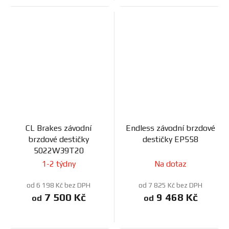
CL Brakes závodní
Endless závodní brzdové
brzdové destičky
destičky EP558
5022W39T20
1-2 týdny
Na dotaz
od 6 198 Kč bez DPH
od 7 825 Kč bez DPH
7 500 Kč
9 468 Kč
od
od