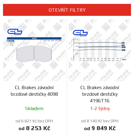
z
Prodejny
e
OTEVŘÍT FILTRY
n
V
í
ý
p
p
r
i
o
s
d
p
u
r
k
o
t
d
ů
CL Brakes závodní
CL Brakes závodní
u
brzdové destičky 4098
brzdové destičky
k
4196T16
t
Skladem
1-2 týdny
ů
od 6 821 Kč bez DPH
od 8 140 Kč bez DPH
8 253 Kč
9 849 Kč
od
od