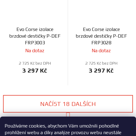
Evo Corse izolace
Evo Corse izolace
brzdové destičky P-DEF
brzdové destičky P-DEF
FRP3003
FRP3028
Na dotaz
Na dotaz
2 725 Kč bez DPH
2 725 Kč bez DPH
3 297 Kč
3 297 Kč
NAČÍST 18 DALŠÍCH
S
1
2
t
O
Používáme cookies, abychom Vám umožnili pohodlné
r
v
á
prohlížení webu a díky analýze provozu webu neustále
48
položek celkem