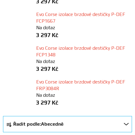
3 297 Kč
FANOUŠCI
Evo Corse izolace brzdové destičky P-DEF
FCP1667
Profil
Na dotaz
firmy
3 297 Kč
Evo Corse izolace brzdové destičky P-DEF
Obchodní
FCP1348
podmínky
Na dotaz
3 297 Kč
Doprava
Evo Corse izolace brzdové destičky P-DEF
FRP3084R
Blog
Na dotaz
3 297 Kč
Ceníky
a
Ř
katalogy
Řadit podle:
Abecedně
a