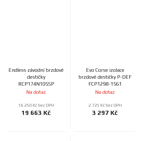
Endless závodní brzdové
Evo Corse izolace
destičky
brzdové destičky P-DEF
RCP174N105SP
FCP1298-1561
Na dotaz
Na dotaz
16 250 Kč bez DPH
2 725 Kč bez DPH
19 663 Kč
3 297 Kč