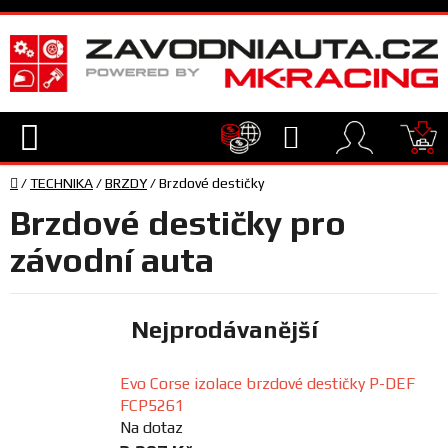
Přejít
na
obsah
Hledat
NÁ
Domů
KO
/
TECHNIKA
/
BRZDY
/
Brzdové destičky
TECHNIKA
Brzdové destičky pro
VYBAVENÍ
závodní auta
JEZDEC
Nejprodávanější
TÝM
Evo Corse izolace brzdové destičky P-DEF
A
FCP5261
SERVIS
Na dotaz