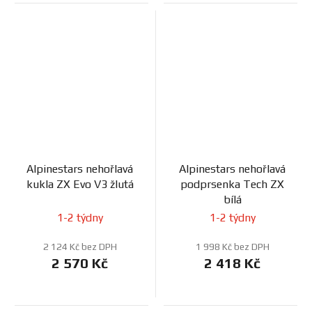
Alpinestars nehořlavá
Alpinestars nehořlavá
kukla ZX Evo V3 žlutá
podprsenka Tech ZX
bílá
1-2 týdny
1-2 týdny
2 124 Kč bez DPH
1 998 Kč bez DPH
2 570 Kč
2 418 Kč