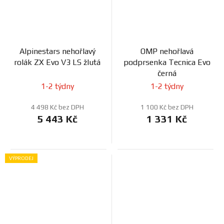
Alpinestars nehořlavý
OMP nehořlavá
rolák ZX Evo V3 LS žlutá
podprsenka Tecnica Evo
černá
1-2 týdny
1-2 týdny
4 498 Kč bez DPH
1 100 Kč bez DPH
5 443 Kč
1 331 Kč
VÝPRODEJ