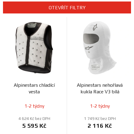
e
Prodejny
OTEVŘÍT FILTRY
n
V
í
ý
p
p
r
i
o
s
d
p
u
r
k
o
t
d
ů
Alpinestars chladící
Alpinestars nehořlavá
u
vesta
kukla Race V3 bílá
k
t
1-2 týdny
1-2 týdny
ů
4 624 Kč bez DPH
1 749 Kč bez DPH
5 595 Kč
2 116 Kč