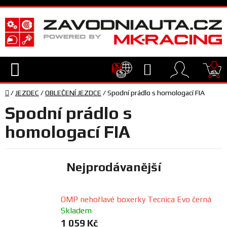
Přejít
na
obsah
Hledat
NÁ
Domů
KO
/
JEZDEC
/
OBLEČENÍ JEZDCE
/
Spodní prádlo s homologací FIA
TECHNIKA
Spodní prádlo s
VYBAVENÍ
homologací FIA
JEZDEC
Nejprodávanější
TÝM
A
OMP nehořlavé boxerky Tecnica Evo černá
SERVIS
Skladem
1 059 Kč