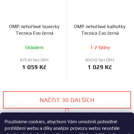
OMP nehořlavé boxerky
OMP nehořlavé kalhotky
Tecnica Evo černá
Tecnica Evo černá
Skladem
1-2 týdny
875 Kč bez DPH
850 Kč bez DPH
1 059 Kč
1 029 Kč
NAČÍST 30 DALŠÍCH
S
1
3
t
O
Používáme cookies, abychom Vám umožnili pohodlné
r
v
á
prohlížení webu a díky analýze provozu webu neustále
73
položek celkem
n