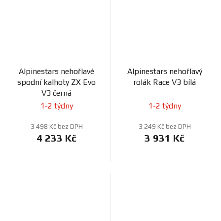
Alpinestars nehořlavé
Alpinestars nehořlavý
spodní kalhoty ZX Evo
rolák Race V3 bílá
V3 černá
1-2 týdny
1-2 týdny
3 498 Kč bez DPH
3 249 Kč bez DPH
4 233 Kč
3 931 Kč