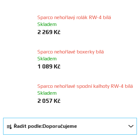
FANOUŠCI
Sparco nehořlavý rolák RW-4 bílá
Skladem
Profil
2 269 Kč
firmy
Obchodní
Sparco nehořlavé boxerky bílá
podmínky
Skladem
1 089 Kč
Doprava
Sparco nehořlavé spodní kalhoty RW-4 bílá
Skladem
Blog
2 057 Kč
Ceníky
a
Ř
katalogy
Řadit podle:
Doporučujeme
a
z