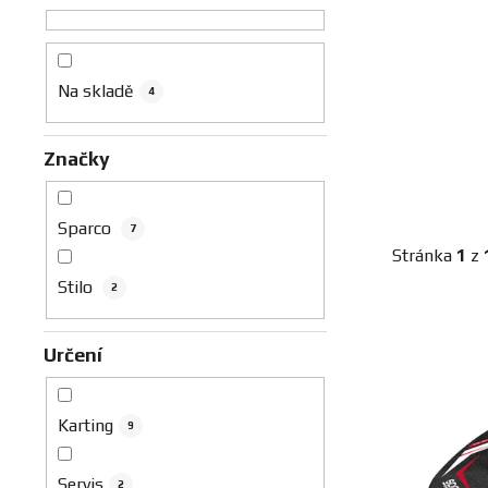
n
n
í
p
Na skladě
4
a
n
Značky
e
l
Sparco
7
Stránka
1
z
Stilo
2
V
ý
Určení
p
i
Karting
9
s
p
Servis
2