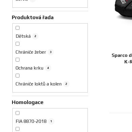
r
o
d
Produktová řada
u
k
Dětská
2
t
ů
Chrániče žeber
3
Sparco d
K-R
Ochrana krku
4
Chrániče loktů a kolen
2
Homologace
FIA 8870-2018
1