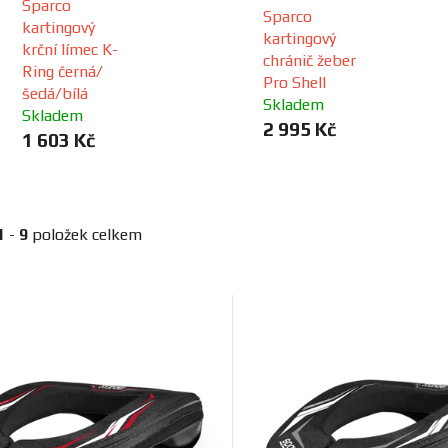
Sparco
Sparco
kartingový
kartingový
krční límec K-
chránič žeber
Ring černá/
Pro Shell
šedá/bílá
Skladem
Skladem
2 995 Kč
1 603 Kč
1
-
9
položek celkem