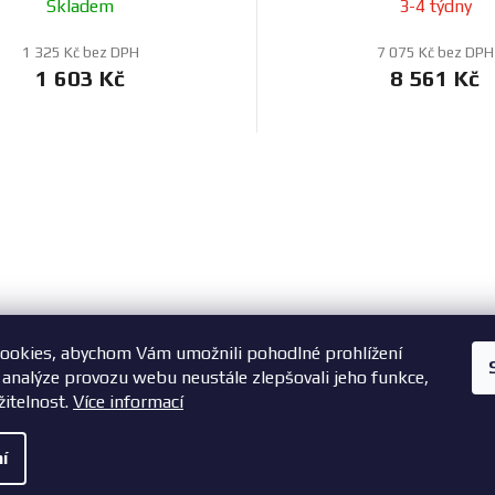
Skladem
3-4 týdny
1 325 Kč bez DPH
7 075 Kč bez DPH
1 603 Kč
8 561 Kč
O
v
l
á
d
a
c
í
ookies, abychom Vám umožnili pohodlné prohlížení
p
 analýze provozu webu neustále zlepšovali jeho funkce,
r
žitelnost.
Více informací
v
k
í
y
šechna práva vyhrazena.
|
Vytvořil Shoptet
Zásady ochrany oso
v