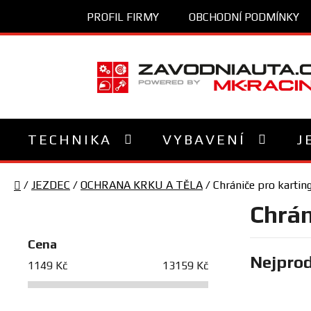
Přejít
PROFIL FIRMY
OBCHODNÍ PODMÍNKY
na
obsah
TECHNIKA
VYBAVENÍ
J
Domů
/
JEZDEC
/
OCHRANA KRKU A TĚLA
/
Chrániče pro kartin
P
Chrán
o
s
Cena
Nejprod
t
1149
Kč
13159
Kč
r
a