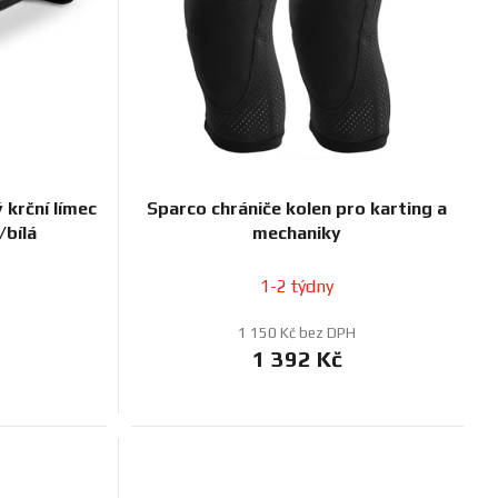
d
u
k
t
ů
 krční límec
Sparco chrániče kolen pro karting a
/bílá
mechaniky
1-2 týdny
1 150 Kč bez DPH
1 392 Kč