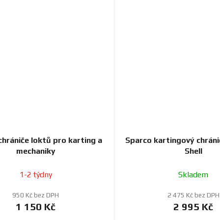
hrániče loktů pro karting a
Sparco kartingový chráni
mechaniky
Shell
1-2 týdny
Skladem
950 Kč bez DPH
2 475 Kč bez DPH
1 150 Kč
2 995 Kč