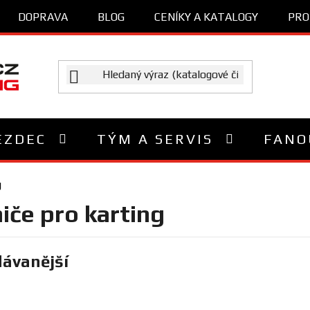
DOPRAVA
BLOG
CENÍKY A KATALOGY
PRO
EZDEC
TÝM A SERVIS
FANO
g
iče pro karting
ávanější