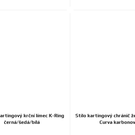
artingový krční límec K-Ring
Stilo kartingový chránič 
černá/šedá/bílá
Curva karbono