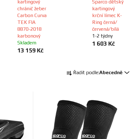
kartingový
Sparco dětský
chránič žeber
kartingový
Carbon Curva
krční límec K-
TEK FIA
Ring černá/
8870-2018
červená/bílá
karbonový
1-2 týdny
Skladem
1 603 Kč
13 159 Kč
Ř
Řadit podle:
Abecedně
a
z
e
n
í
p
r
o