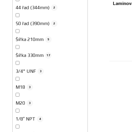
Laminova
44 řad (344mm)
2
50 řad (390mm)
2
Šířka 210mm
9
Šířka 330mm
17
3/4" UNF
3
M18
3
M20
3
1/8″ NPT
4