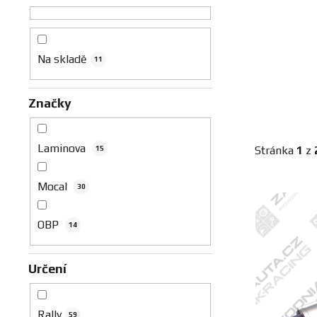
n
n
í
p
Na skladě
11
a
n
Značky
e
l
Laminova
Stránka
1
z
15
Mocal
30
V
ý
OBP
p
14
i
s
Určení
p
r
Rally
59