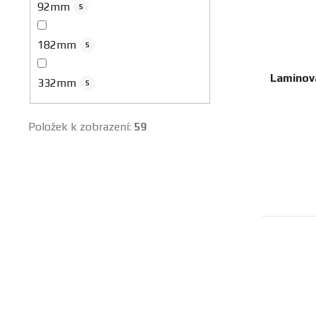
92mm
5
182mm
5
Laminova
332mm
5
Položek k zobrazení:
59