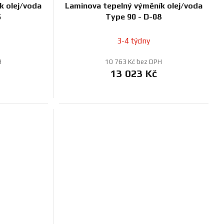
k olej/voda
Laminova tepelný výměník olej/voda
6
Type 90 - D-08
3-4 týdny
H
10 763 Kč bez DPH
13 023 Kč