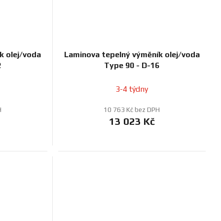
k olej/voda
Laminova tepelný výměník olej/voda
2
Type 90 - D-16
3-4 týdny
H
10 763 Kč bez DPH
13 023 Kč