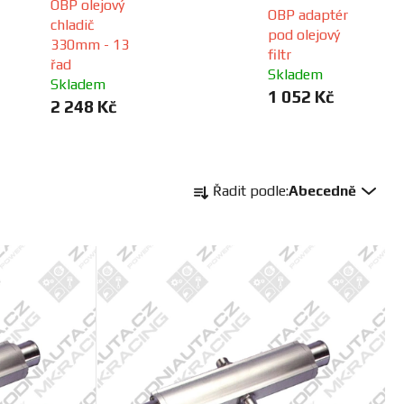
OBP olejový
OBP adaptér
chladič
pod olejový
330mm - 13
filtr
řad
Skladem
Skladem
1 052 Kč
2 248 Kč
Ř
Řadit podle:
Abecedně
a
z
e
n
í
p
r
o
d