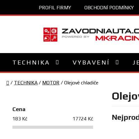
Přejít
PROFIL FIRMY
OBCHODNÍ PODMÍNKY
na
obsah
TECHNIKA
VYBAVENÍ
J
Domů
/
TECHNIKA
/
MOTOR
/
Olejové chladiče
P
Olejo
o
s
Cena
Nejprod
t
183
Kč
17724
Kč
r
a