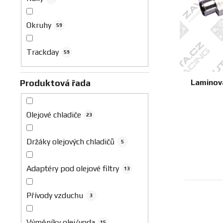
o
d
Okruhy
59
u
k
Trackday
t
59
ů
Laminova
Produktová řada
Olejové chladiče
23
Držáky olejových chladičů
5
Adaptéry pod olejové filtry
13
Přívody vzduchu
3
Výměníky olej/voda
15