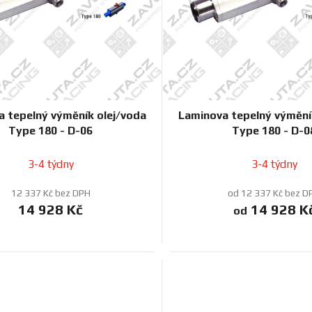
 tepelný výměník olej/voda
Laminova tepelný výmění
Type 180 - D-06
Type 180 - D-0
3-4 týdny
3-4 týdny
12 337 Kč bez DPH
od 12 337 Kč bez D
14 928 Kč
14 928 K
od