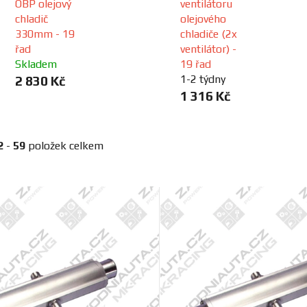
OBP olejový
ventilátoru
chladič
olejového
330mm - 19
chladiče (2x
řad
ventilátor) -
Skladem
19 řad
1-2 týdny
2 830 Kč
1 316 Kč
2
-
59
položek celkem