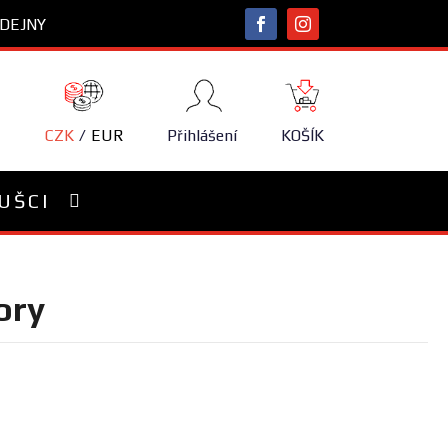
DEJNY
NÁKUPNÍ
KOŠÍK
CZK
EUR
Přihlášení
KOŠÍK
UŠCI
ory