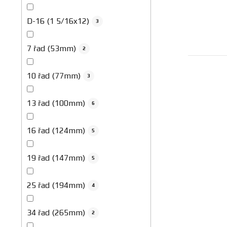
D-16 (1 5/16x12)
3
7 řad (53mm)
2
10 řad (77mm)
3
13 řad (100mm)
6
16 řad (124mm)
5
19 řad (147mm)
5
25 řad (194mm)
4
34 řad (265mm)
2