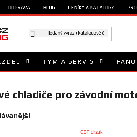
DOPRAVA
BLOG
CENÍKY A KATALOGY
PRO
EZDEC
TÝM A SERVIS
FANO
vé chladiče pro závodní mot
ávanější
OBP držák