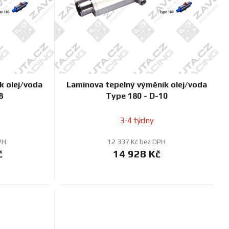
u
k
t
ů
k olej/voda
Laminova tepelný výměník olej/voda
8
Type 180 - D-10
3-4 týdny
PH
12 337 Kč bez DPH
č
14 928 Kč