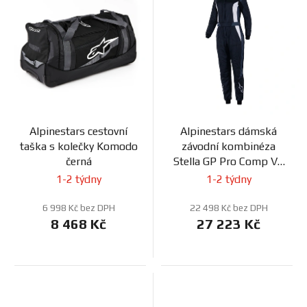
Prodejny
Alpinestars cestovní
Alpinestars dámská
taška s kolečky Komodo
závodní kombinéza
černá
Stella GP Pro Comp V2
černá/bílá
1-2 týdny
1-2 týdny
6 998 Kč bez DPH
22 498 Kč bez DPH
8 468 Kč
27 223 Kč