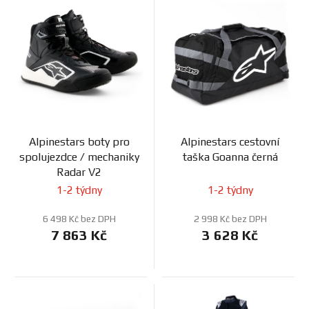
ý
n
FANOUŠCI
p
í
i
p
s
r
Profil
firmy
p
o
r
d
o
u
Obchodní
d
podmínky
k
Alpinestars boty pro
Alpinestars cestovní
u
t
spolujezdce / mechaniky
taška Goanna černá
k
ů
Doprava
Radar V2
t
1-2 týdny
1-2 týdny
ů
Blog
6 498 Kč bez DPH
2 998 Kč bez DPH
7 863 Kč
3 628 Kč
Ceníky
a
katalogy