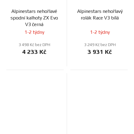
Alpinestars nehořlavé
Alpinestars nehořlavý
spodní kalhoty ZX Evo
rolák Race V3 bílá
V3 černá
1-2 týdny
1-2 týdny
3 498 Kč bez DPH
3 249 Kč bez DPH
4 233 Kč
3 931 Kč