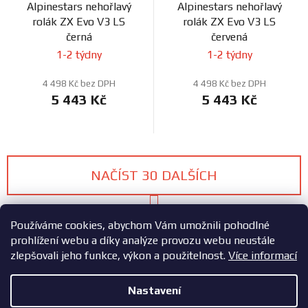
Alpinestars nehořlavý
Alpinestars nehořlavý
rolák ZX Evo V3 LS
rolák ZX Evo V3 LS
černá
červená
1-2 týdny
1-2 týdny
4 498 Kč bez DPH
4 498 Kč bez DPH
5 443 Kč
5 443 Kč
NAČÍST 30 DALŠÍCH
S
1
3
t
O
Používáme cookies, abychom Vám umožnili pohodlné
r
v
á
85
položek celkem
prohlížení webu a díky analýze provozu webu neustále
n
l
zlepšovali jeho funkce, výkon a použitelnost.
Více informací
k
NAHORU
á
o
d
Nastavení
v
a
á