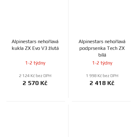
Alpinestars nehořlavá
Alpinestars nehořlavá
kukla ZX Evo V3 žlutá
podprsenka Tech ZX
bílá
1-2 týdny
1-2 týdny
2 124 Kč bez DPH
1 998 Kč bez DPH
2 570 Kč
2 418 Kč