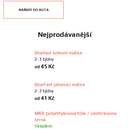
FANOUŠCI
NÁŘADÍ DO AUTA
Profil
firmy
Nejprodávanější
Obchodní
podmínky
Bluefast kotevní matice
2-3 týdny
45 Kč
od
Doprava
BlueFast plovoucí matice
Blog
2-3 týdny
41 Kč
od
Ceníky
a
MKR polyethylenová fólie / zástěrkovina
katalogy
černá
Skladem