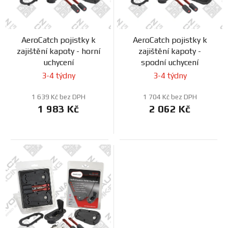
r
k
o
t
d
ů
AeroCatch pojistky k
AeroCatch pojistky k
u
zajištění kapoty - horní
zajištění kapoty -
k
uchycení
spodní uchycení
t
3-4 týdny
3-4 týdny
ů
1 639 Kč bez DPH
1 704 Kč bez DPH
1 983 Kč
2 062 Kč