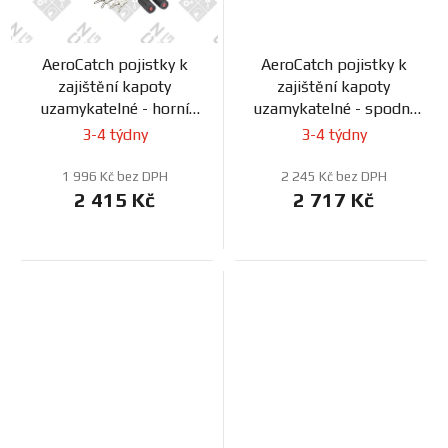
AeroCatch pojistky k
AeroCatch pojistky k
zajištění kapoty
zajištění kapoty
uzamykatelné - horní
uzamykatelné - spodní
uchycení
uchycení
3-4 týdny
3-4 týdny
1 996 Kč bez DPH
2 245 Kč bez DPH
2 415 Kč
2 717 Kč