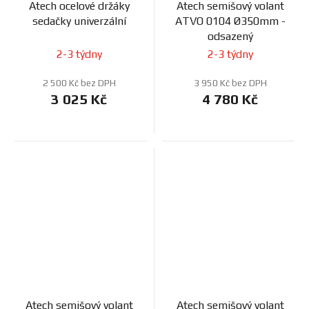
Atech ocelové držáky
Atech semišový volant
sedačky univerzální
ATVO 0104 Ø350mm -
odsazený
2-3 týdny
2-3 týdny
2 500 Kč bez DPH
3 950 Kč bez DPH
3 025 Kč
4 780 Kč
Atech semišový volant
Atech semišový volant