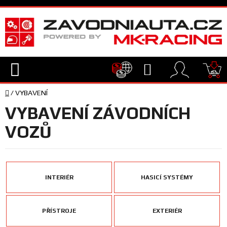
Přejít
na
obsah
Hledat
NÁ
Domů
KO
/
VYBAVENÍ
TECHNIKA
VYBAVENÍ ZÁVODNÍCH
VYBAVENÍ
VOZŮ
JEZDEC
INTERIÉR
HASICÍ SYSTÉMY
TÝM
A
SERVIS
PŘÍSTROJE
EXTERIÉR