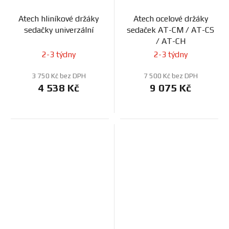
Atech hliníkové držáky
Atech ocelové držáky
sedačky univerzální
sedaček AT-CM / AT-CS
/ AT-CH
2-3 týdny
2-3 týdny
3 750 Kč bez DPH
7 500 Kč bez DPH
4 538 Kč
9 075 Kč