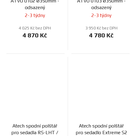
ATVO 0102 Ø350mm -
ATVO 0103 Ø350mm -
odsazený
odsazený
2-3 týdny
2-3 týdny
4 025 Kč bez DPH
3 950 Kč bez DPH
4 870 Kč
4 780 Kč
Atech spodní polštář
Atech spodní polštář
pro sedadla RS-LHT /
pro sedadlo Extreme S2