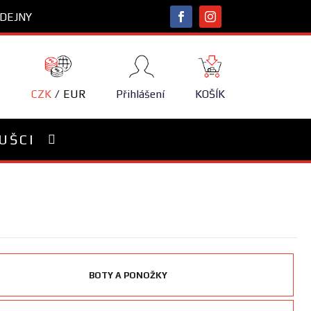
DEJNY
NÁKUPNÍ
KOŠÍK
CZK
EUR
Přihlášení
KOŠÍK
UŠCI
BOTY A PONOŽKY