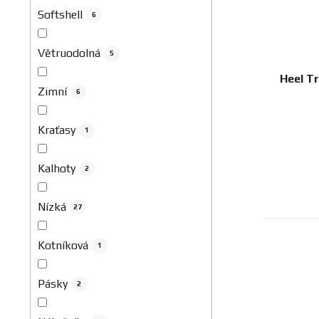
Softshell
6
Větruodolná
5
Heel T
Zimní
6
Kraťasy
1
Kalhoty
2
Nízká
27
Kotníková
1
Pásky
2