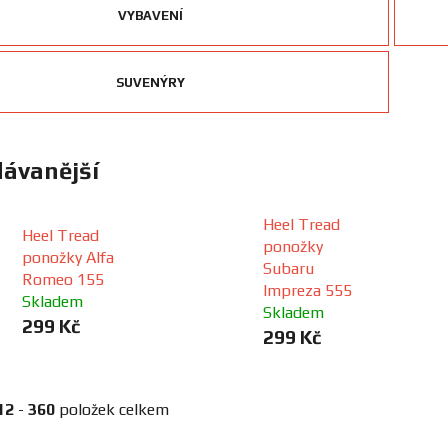
VYBAVENÍ
SUVENÝRY
ávanější
Heel Tread
Heel Tread
ponožky
ponožky Alfa
Subaru
Romeo 155
Impreza 555
Skladem
Skladem
299 Kč
299 Kč
12
-
360
položek celkem