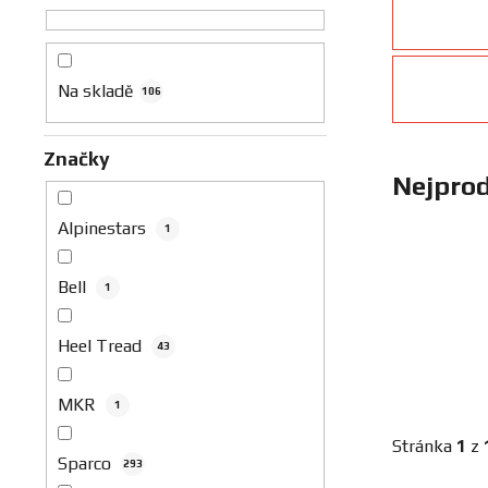
n
n
í
p
Na skladě
106
a
n
Značky
e
Nejprod
l
Alpinestars
1
Bell
1
Heel Tread
43
MKR
1
Stránka
1
z
Sparco
293