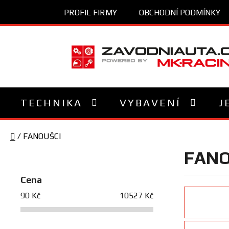
Přejít
PROFIL FIRMY
OBCHODNÍ PODMÍNKY
na
obsah
TECHNIKA
VYBAVENÍ
J
Domů
/
FANOUŠCI
P
FANO
o
s
Cena
t
90
Kč
10527
Kč
r
a