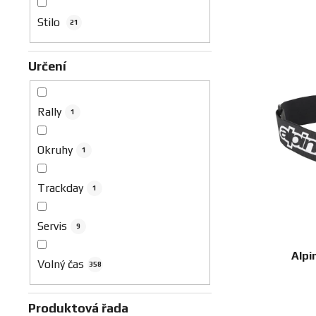
V
Stilo
21
ý
p
Určení
i
s
p
Rally
1
r
o
Okruhy
1
d
u
Trackday
1
k
t
Servis
9
ů
Alpi
Volný čas
358
Produktová řada