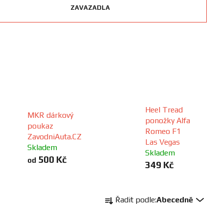
ZAVAZADLA
Heel Tread
MKR dárkový
ponožky Alfa
poukaz
Romeo F1
ZavodniAuta.CZ
Las Vegas
Skladem
Skladem
500 Kč
od
349 Kč
Ř
Řadit podle:
Abecedně
a
z