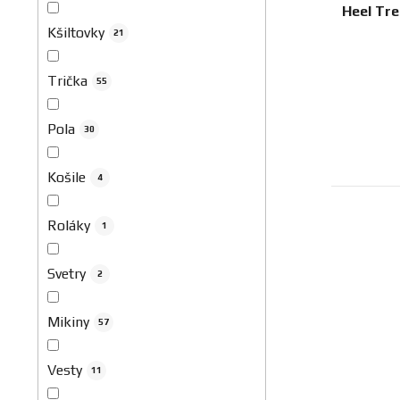
Heel Tr
Kšiltovky
21
Trička
55
Pola
30
Košile
4
Roláky
1
Svetry
2
Mikiny
57
Vesty
11