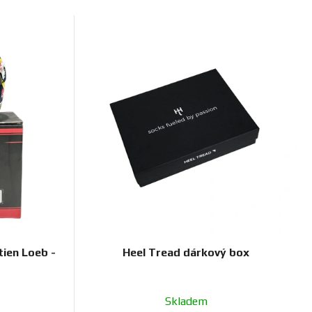
e
n
í
p
r
o
d
u
k
t
ů
stien Loeb -
Heel Tread dárkový box
Skladem