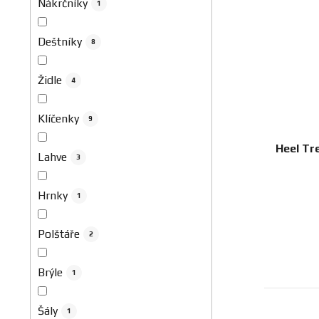
Nákrčníky
1
Deštníky
8
Židle
4
Klíčenky
9
Heel Tr
Lahve
3
Hrnky
1
Polštáře
2
Brýle
1
Šály
1