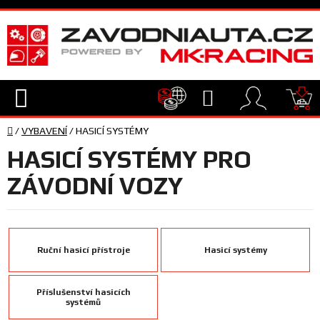
Přejít
na
obsah
Hledat
NÁ
Domů
KO
/
VYBAVENÍ
/
HASICÍ SYSTÉMY
TECHNIKA
HASICÍ SYSTÉMY PRO
VYBAVENÍ
ZÁVODNÍ VOZY
JEZDEC
Ruční hasicí přístroje
Hasicí systémy
TÝM
A
SERVIS
Příslušenství hasicích
systémů