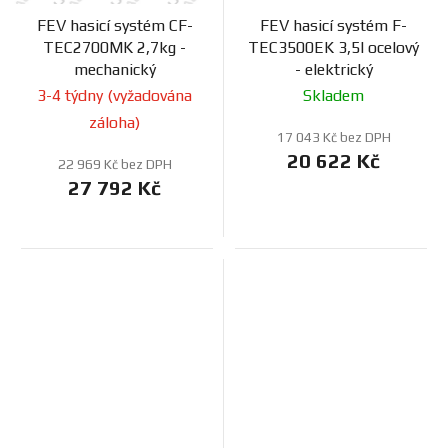
FEV hasicí systém CF-
FEV hasicí systém F-
TEC2700MK 2,7kg -
TEC3500EK 3,5l ocelový
mechanický
- elektrický
3-4 týdny (vyžadována
Skladem
záloha)
17 043 Kč bez DPH
20 622 Kč
22 969 Kč bez DPH
27 792 Kč