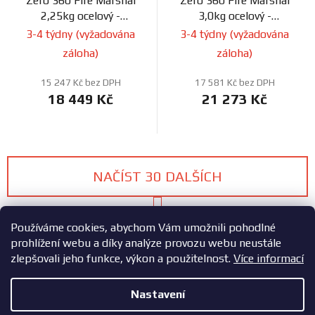
Zero 360 Fire Marshal
Zero 360 Fire Marshal
2,25kg ocelový -
3,0kg ocelový -
mechanický
mechanický
3-4 týdny (vyžadována
3-4 týdny (vyžadována
záloha)
záloha)
15 247 Kč bez DPH
17 581 Kč bez DPH
18 449 Kč
21 273 Kč
NAČÍST 30 DALŠÍCH
S
1
3
t
O
Používáme cookies, abychom Vám umožnili pohodlné
r
v
á
prohlížení webu a díky analýze provozu webu neustále
68
položek celkem
n
l
zlepšovali jeho funkce, výkon a použitelnost.
Více informací
k
NAHORU
á
o
d
Nastavení
v
a
á