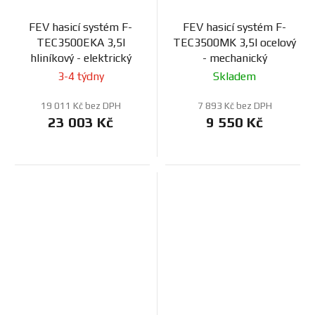
FEV hasicí systém F-
FEV hasicí systém F-
TEC3500EKA 3,5l
TEC3500MK 3,5l ocelový
hliníkový - elektrický
- mechanický
3-4 týdny
Skladem
19 011 Kč bez DPH
7 893 Kč bez DPH
23 003 Kč
9 550 Kč