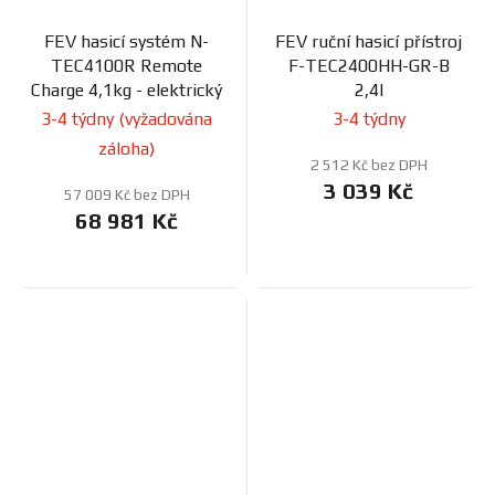
FEV hasicí systém N-
FEV ruční hasicí přístroj
TEC4100R Remote
F-TEC2400HH-GR-B
Charge 4,1kg - elektrický
2,4l
3-4 týdny (vyžadována
3-4 týdny
záloha)
2 512 Kč bez DPH
3 039 Kč
57 009 Kč bez DPH
68 981 Kč