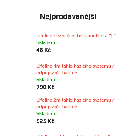
FANOUŠCI
Nejprodávanější
Profil
firmy
Lifeline bezpečnostní samolepka "E"
Skladem
48 Kč
Obchodní
podmínky
Lifeline 4m táhlo hasicího systému /
odpojovače baterie
Doprava
Skladem
790 Kč
Blog
Lifeline 2m táhlo hasicího systému /
odpojovače baterie
Ceníky
Skladem
a
525 Kč
katalogy