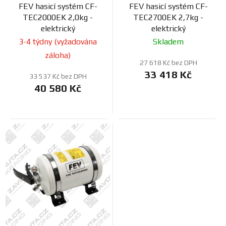
ů
FEV hasicí systém CF-
FEV hasicí systém CF-
u
TEC2000EK 2,0kg -
TEC2700EK 2,7kg -
k
elektrický
elektrický
t
3-4 týdny (vyžadována
Skladem
ů
záloha)
27 618 Kč bez DPH
33 418 Kč
33 537 Kč bez DPH
40 580 Kč