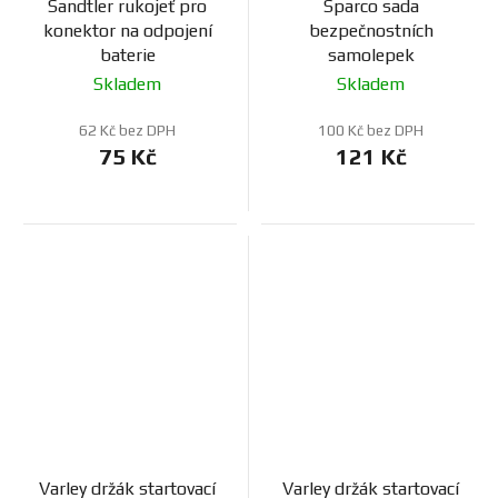
Sandtler rukojeť pro
Sparco sada
konektor na odpojení
bezpečnostních
baterie
samolepek
Skladem
Skladem
62 Kč bez DPH
100 Kč bez DPH
75 Kč
121 Kč
Varley držák startovací
Varley držák startovací