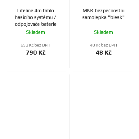
Lifeline 4m táhlo
MKR bezpečnostní
hasicího systému /
samolepka "blesk"
odpojovače baterie
Skladem
Skladem
653 Kč bez DPH
40 Kč bez DPH
790 Kč
48 Kč