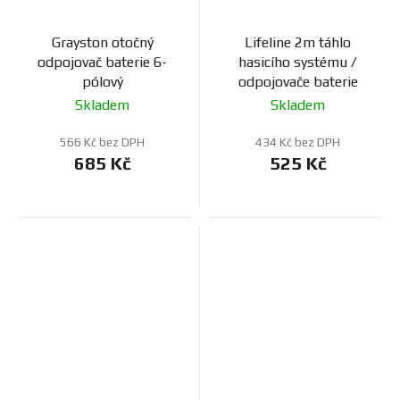
Grayston otočný
Lifeline 2m táhlo
odpojovač baterie 6-
hasicího systému /
pólový
odpojovače baterie
Skladem
Skladem
566 Kč bez DPH
434 Kč bez DPH
685 Kč
525 Kč