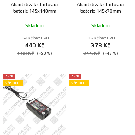
ů
Aliant držák startovací
Aliant držák startovací
u
baterie 145x140mm
baterie 145x70mm
k
t
Skladem
Skladem
ů
364 Kč bez DPH
312 Kč bez DPH
440 Kč
378 Kč
880 Kč
755 Kč
(–50 %)
(–49 %)
AKCE
AKCE
VÝPRODEJ
VÝPRODEJ