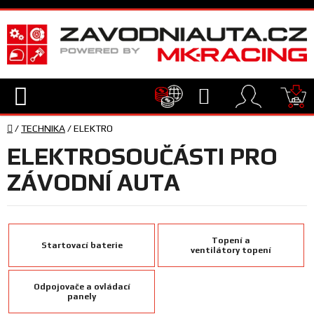
Přejít
na
obsah
Hledat
NÁ
Domů
KO
/
TECHNIKA
/
ELEKTRO
TECHNIKA
ELEKTROSOUČÁSTI PRO
VYBAVENÍ
ZÁVODNÍ AUTA
JEZDEC
Topení a
Startovací baterie
ventilátory topení
TÝM
A
SERVIS
Odpojovače a ovládací
panely