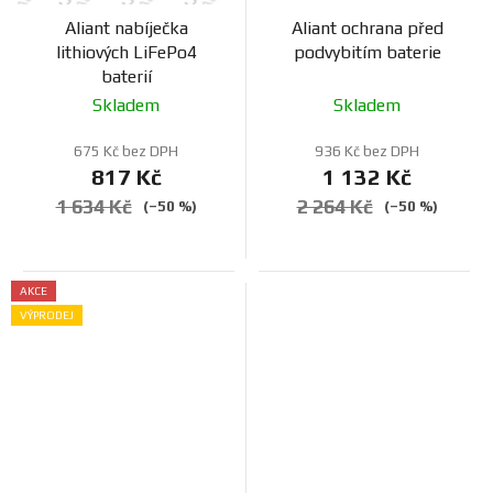
Aliant nabíječka
Aliant ochrana před
lithiových LiFePo4
podvybitím baterie
baterií
Skladem
Skladem
675 Kč bez DPH
936 Kč bez DPH
817 Kč
1 132 Kč
1 634 Kč
2 264 Kč
(–50 %)
(–50 %)
AKCE
VÝPRODEJ