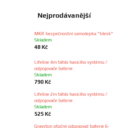
FANOUŠCI
Nejprodávanější
Profil
firmy
MKR bezpečnostní samolepka "blesk"
Skladem
48 Kč
Obchodní
podmínky
Lifeline 4m táhlo hasicího systému /
odpojovače baterie
Doprava
Skladem
790 Kč
Blog
Lifeline 2m táhlo hasicího systému /
odpojovače baterie
Ceníky
Skladem
a
525 Kč
katalogy
Grayston otočný odpojovač baterie 6-