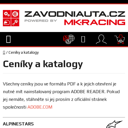
Přejít
na
obsah
Hledat
NÁ
Domů
KO
/
Ceníky a katalogy
TECHNIKA
Ceníky a katalogy
VYBAVENÍ
Všechny ceníky jsou ve formátu PDF a k jejich otevření je
JEZDEC
nutné mít nainstalovaný program ADOBE READER. Pokud
jej nemáte, stáhněte si jej prosím z oficiální stránek
TÝM
společnosti
ADOBE.COM
A
SERVIS
ALPINESTARS