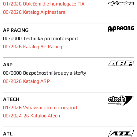
01/2026 Oblečení dle homologace FIA
FANOUŠCI
00/2026 Katalog Alpinestars
Profil
AP RACING
firmy
00/0000 Technika pro motorsport
00/2026 Katalog AP Racing
Obchodní
podmínky
ARP
00/0000 Bezpečnostní šrouby a štefty
Doprava
00/2026 Katalog ARP
Blog
ATECH
01/2026
Vybavení pro motorsport
Ceníky
00/2024-26
Katalog Atech
a
katalogy
ATL