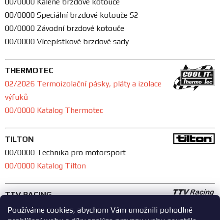
00/0000 Kalené brzdové kotouče
00/0000 Speciální brzdové kotouče S2
00/0000 Závodní brzdové kotouče
00/0000 Vícepístkové brzdové sady
THERMOTEC
02/2026 Termoizolační pásky, pláty a izolace
výfuků
00/0000 Katalog Thermotec
TILTON
00/0000 Technika pro motorsport
00/0000 Katalog Tilton
TTV RACING
00/0000 Odlehčené setrvačníky
Používáme cookies, abychom Vám umožnili pohodlné