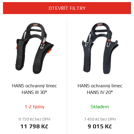
Prodejny
e
OTEVŘÍT FILTRY
n
V
í
ý
p
p
r
i
o
s
d
p
u
r
k
o
t
d
ů
HANS ochranný límec
HANS ochranný límec
u
HANS III 30°
HANS IV 20°
k
t
1-2 týdny
Skladem
ů
9 750 Kč bez DPH
7 450 Kč bez DPH
11 798 Kč
9 015 Kč