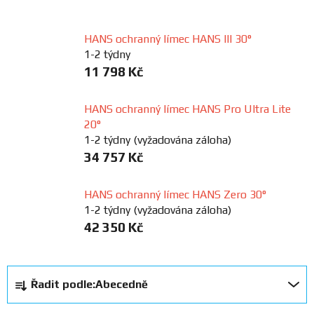
FANOUŠCI
HANS ochranný límec HANS III 30°
1-2 týdny
Profil
11 798 Kč
firmy
HANS ochranný límec HANS Pro Ultra Lite
Obchodní
20°
podmínky
1-2 týdny (vyžadována záloha)
34 757 Kč
Doprava
HANS ochranný límec HANS Zero 30°
1-2 týdny (vyžadována záloha)
Blog
42 350 Kč
Ceníky
a
Ř
katalogy
Řadit podle:
Abecedně
a
z