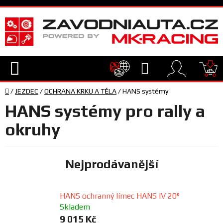
Přejít
na
obsah
Hledat
NÁ
Domů
KO
/
JEZDEC
/
OCHRANA KRKU A TĚLA
/
HANS systémy
TECHNIKA
HANS systémy pro rally a
VYBAVENÍ
okruhy
JEZDEC
Nejprodávanější
TÝM
A
HANS ochranný límec HANS IV 20°
SERVIS
Skladem
9 015 Kč