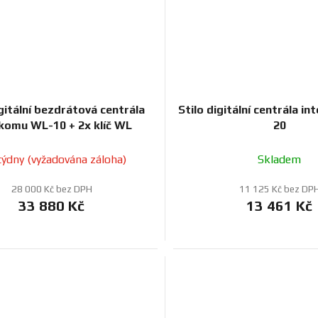
igitální bezdrátová centrála
Stilo digitální centrála i
rkomu WL-10 + 2x klíč WL
20
týdny (vyžadována záloha)
Skladem
28 000 Kč bez DPH
11 125 Kč bez DP
33 880 Kč
13 461 Kč