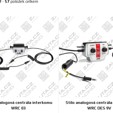
2
-
57
položek celkem
nalogová centrála interkomu
Stilo analogová centrál
WRC 03
WRC DES 9V