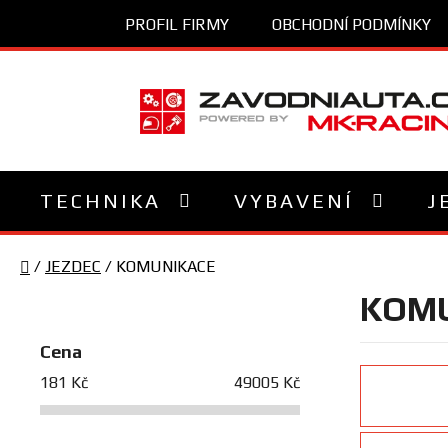
Přejít
PROFIL FIRMY
OBCHODNÍ PODMÍNKY
na
obsah
TECHNIKA
VYBAVENÍ
J
Domů
/
JEZDEC
/
KOMUNIKACE
P
KOMU
o
s
Cena
t
181
Kč
49005
Kč
r
a