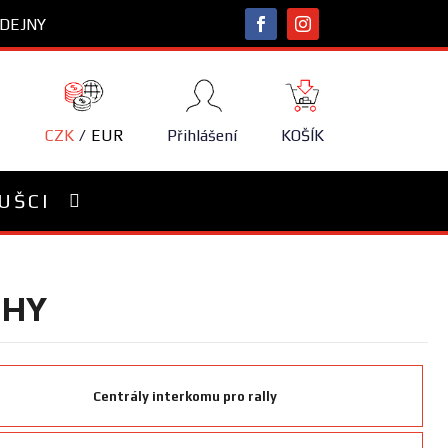
DEJNY
NÁKUPNÍ
KOŠÍK
CZK
EUR
Přihlášení
KOŠÍK
UŠCI
UHY
Centrály interkomu pro rally