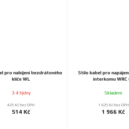
el pro nabíjení bezdrátového
Stilo kabel pro napájen
klíče WL
interkomu WRC 
3-4 týdny
Skladem
425 Kč bez DPH
1 625 Kč bez DPH
514 Kč
1 966 Kč