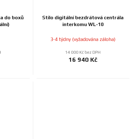
ka do boxů
Stilo digitální bezdrátová centrála
lní)
interkomu WL-10
3-4 týdny (vyžadována záloha)
H
14 000 Kč bez DPH
16 940 Kč