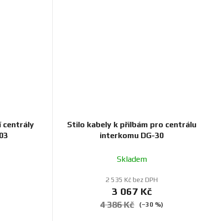
í centrály
Stilo kabely k přilbám pro centrálu
03
interkomu DG-30
Skladem
2 535 Kč bez DPH
3 067 Kč
4 386 Kč
(–30 %)