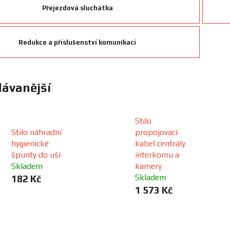
Přejezdová sluchátka
Redukce a příslušenství komunikací
ávanější
Stilo
Stilo náhradní
propojovací
hygienické
kabel centrály
špunty do uší
interkomu a
Skladem
kamery
Skladem
182 Kč
1 573 Kč