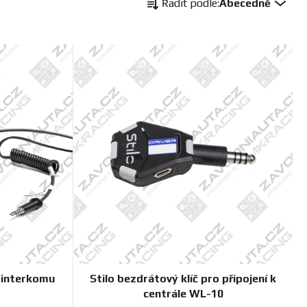
Řadit podle:
Abecedně
a
z
e
n
í
p
r
o
d
u
k
t
ů
a interkomu
Stilo bezdrátový klíč pro připojení k
centrále WL-10