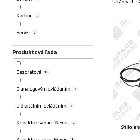
Stránka
1
z
Karting
6
V
ý
Servis
7
p
i
Produktová řada
s
p
r
Bezdrátová
11
o
d
S analogovým ovládáním
3
u
k
S digitálním ovládáním
3
t
ů
Konektor samice Nexus
2
Stilo a
Konektor samec Nexus
1