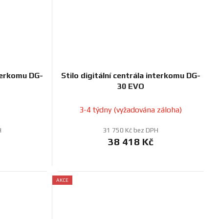
nterkomu DG-
Stilo digitální centrála interkomu DG-
30 EVO
3-4 týdny (vyžadována záloha)
H
31 750 Kč bez DPH
38 418 Kč
AKCE