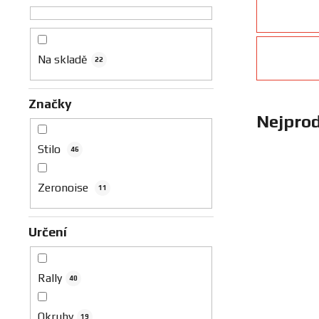
n
n
í
p
Na skladě
22
a
n
Značky
e
Nejprod
l
Stilo
46
Zeronoise
11
Určení
Rally
40
Okruhy
19