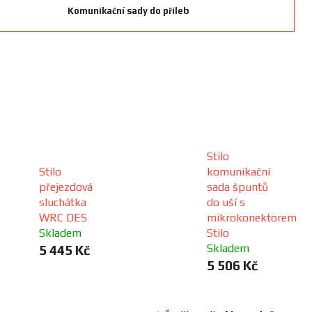
Komunikační sady do přileb
Stilo
Stilo
komunikační
přejezdová
sada špuntů
sluchátka
do uší s
WRC DES
mikrokonektorem
Skladem
Stilo
Skladem
5 445 Kč
5 506 Kč
Ř