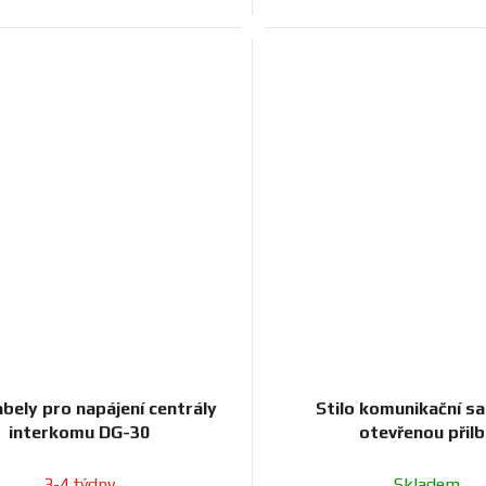
abely pro napájení centrály
Stilo komunikační s
interkomu DG-30
otevřenou přil
3-4 týdny
Skladem