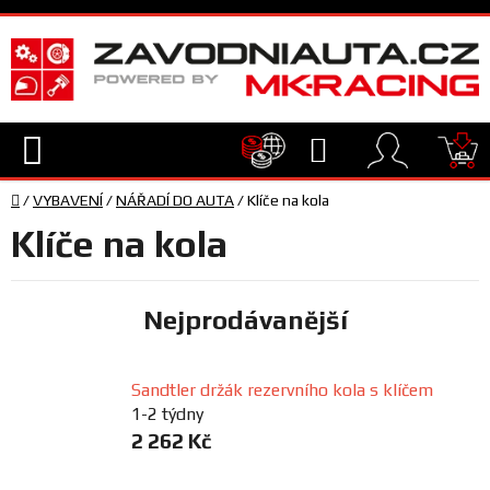
Přejít
na
obsah
Hledat
NÁ
Domů
KO
/
VYBAVENÍ
/
NÁŘADÍ DO AUTA
/
Klíče na kola
TECHNIKA
Klíče na kola
VYBAVENÍ
Nejprodávanější
JEZDEC
Sandtler držák rezervního kola s klíčem
TÝM
1-2 týdny
A
2 262 Kč
SERVIS