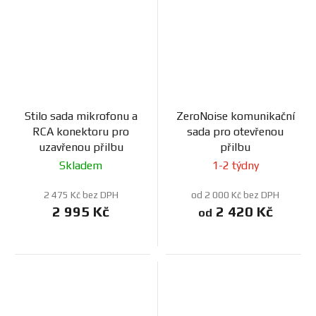
Stilo sada mikrofonu a
ZeroNoise komunikační
RCA konektoru pro
sada pro otevřenou
uzavřenou přilbu
přilbu
Skladem
1-2 týdny
2 475 Kč bez DPH
od 2 000 Kč bez DPH
2 995 Kč
2 420 Kč
od