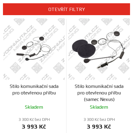
Prodejny
e
OTEVŘÍT FILTRY
n
V
í
ý
p
p
r
i
o
s
d
p
u
r
k
o
t
d
ů
Stilo komunikační sada
Stilo komunikační sada
u
pro otevřenou přilbu
pro otevřenou přilbu
k
(samec Nexus)
t
Skladem
Skladem
ů
3 300 Kč bez DPH
3 300 Kč bez DPH
3 993 Kč
3 993 Kč