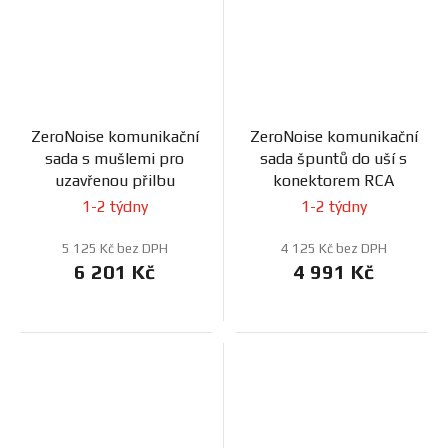
ZeroNoise komunikační
ZeroNoise komunikační
sada s mušlemi pro
sada špuntů do uší s
uzavřenou přilbu
konektorem RCA
1-2 týdny
1-2 týdny
5 125 Kč bez DPH
4 125 Kč bez DPH
6 201 Kč
4 991 Kč