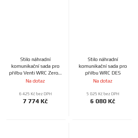
Stilo náhradní
Stilo náhradní
komunikační sada pro
komunikační sada pro
přilbu Venti WRC Zero /
přilbu WRC DES
8860
Na dotaz
Na dotaz
6 425 Kč bez DPH
5 025 Kč bez DPH
7 774 Kč
6 080 Kč