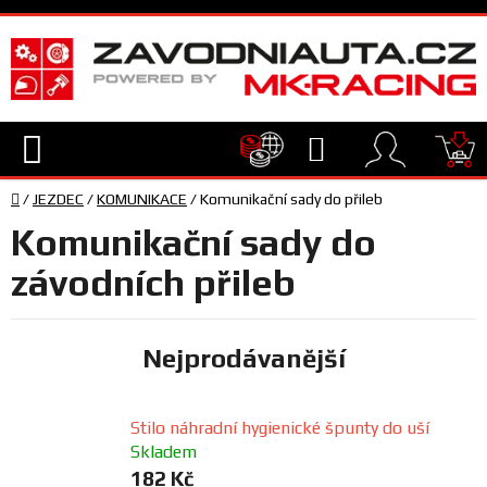
Přejít
na
obsah
Hledat
NÁ
Domů
KO
/
JEZDEC
/
KOMUNIKACE
/
Komunikační sady do přileb
TECHNIKA
Komunikační sady do
VYBAVENÍ
závodních přileb
JEZDEC
Nejprodávanější
TÝM
A
Stilo náhradní hygienické špunty do uší
SERVIS
Skladem
182 Kč