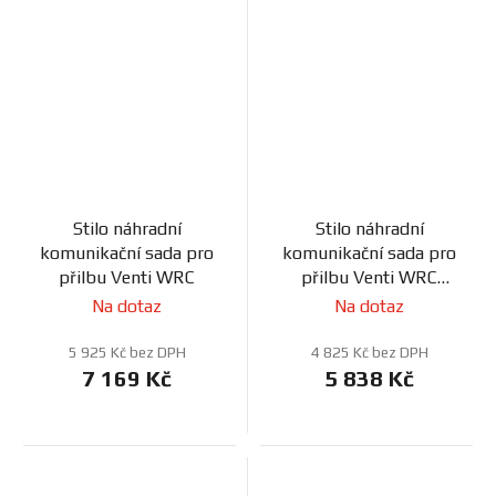
Stilo náhradní
Stilo náhradní
komunikační sada pro
komunikační sada pro
přilbu Venti WRC
přilbu Venti WRC
Turismo
Na dotaz
Na dotaz
5 925 Kč bez DPH
4 825 Kč bez DPH
7 169 Kč
5 838 Kč