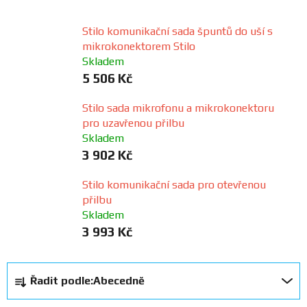
FANOUŠCI
Stilo komunikační sada špuntů do uší s
mikrokonektorem Stilo
Profil
Skladem
firmy
5 506 Kč
Stilo sada mikrofonu a mikrokonektoru
Obchodní
pro uzavřenou přilbu
podmínky
Skladem
3 902 Kč
Doprava
Stilo komunikační sada pro otevřenou
přilbu
Blog
Skladem
3 993 Kč
Ceníky
a
Ř
katalogy
Řadit podle:
Abecedně
a
z