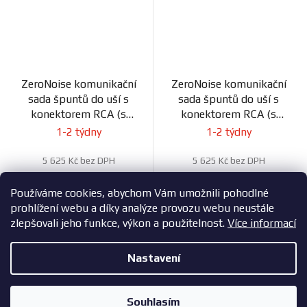
ZeroNoise komunikační
ZeroNoise komunikační
sada špuntů do uší s
sada špuntů do uší s
konektorem RCA (s
konektorem RCA (s
dlouhým zvukovodem)
krátkým zvukovodem)
1-2 týdny
1-2 týdny
5 625 Kč bez DPH
5 625 Kč bez DPH
6 806 Kč
6 806 Kč
Používáme cookies, abychom Vám umožnili pohodlné
prohlížení webu a díky analýze provozu webu neustále
zlepšovali jeho funkce, výkon a použitelnost.
Více informací
26
položek celkem
O
Nastavení
v
l
Z
Copyright 2026
ZavodniAuta.cz
. Všechna práva vyhrazena.
|
á
á
Vytvořil Shoptet
Zásady ochrany osobních údajů
Souhlasím