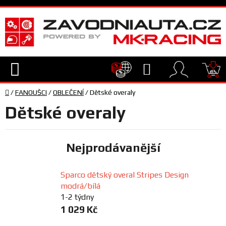
Přejít
na
obsah
Hledat
NÁ
Domů
KO
/
FANOUŠCI
/
OBLEČENÍ
/
Dětské overaly
TECHNIKA
Dětské overaly
VYBAVENÍ
Nejprodávanější
JEZDEC
Sparco dětský overal Stripes Design
modrá/bílá
TÝM
A
1-2 týdny
SERVIS
1 029 Kč