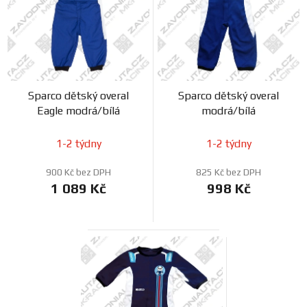
o
s
Prodejny
d
p
u
r
k
o
t
d
ů
Sparco dětský overal
Sparco dětský overal
u
Eagle modrá/bílá
modrá/bílá
k
t
1-2 týdny
1-2 týdny
ů
900 Kč bez DPH
825 Kč bez DPH
1 089 Kč
998 Kč