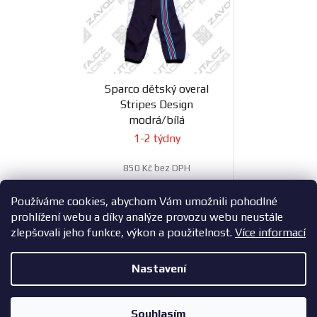
Sparco dětský overal
Stripes Design
modrá/bílá
1-2 týdny
850 Kč bez DPH
1 029 Kč
Používáme cookies, abychom Vám umožnili pohodlné
prohlížení webu a díky analýze provozu webu neustále
zlepšovali jeho funkce, výkon a použitelnost.
Více informací
3
položek celkem
O
Nastavení
v
l
Z
Copyright 2026
ZavodniAuta.cz
. Všechna práva vyhrazena.
|
á
á
Vytvořil Shoptet
Zásady ochrany osobních údajů
Souhlasím