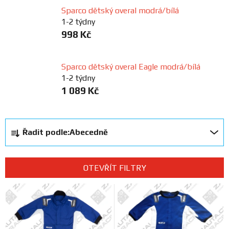
Sparco dětský overal modrá/bílá
FANOUŠCI
1-2 týdny
998 Kč
Profil
firmy
Sparco dětský overal Eagle modrá/bílá
1-2 týdny
Obchodní
1 089 Kč
podmínky
Ř
Doprava
Řadit podle:
Abecedně
a
z
Blog
e
OTEVŘÍT FILTRY
n
V
Ceníky
í
ý
a
p
katalogy
p
r
i