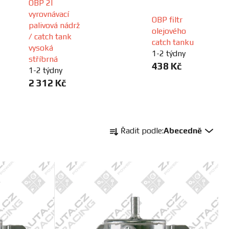
OBP 2l
vyrovnávací
OBP filtr
palivová nádrž
olejového
/ catch tank
catch tanku
vysoká
1-2 týdny
stříbrná
438 Kč
1-2 týdny
2 312 Kč
Ř
Řadit podle:
Abecedně
a
z
e
n
í
p
r