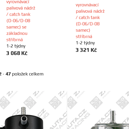
vyrovnávací
vyrovnávací
palivová nádrž
palivová nádrž
/ catch tank
/ catch tank
(D-06/D-08
(D-06/D-08
samec) se
samec)
základnou
stříbrná
stříbrná
1-2 týdny
1-2 týdny
3 321 Kč
3 068 Kč
2
-
47
položek celkem