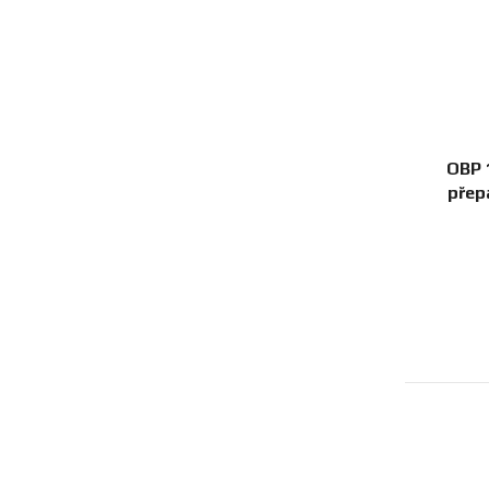
OBP 1
přep