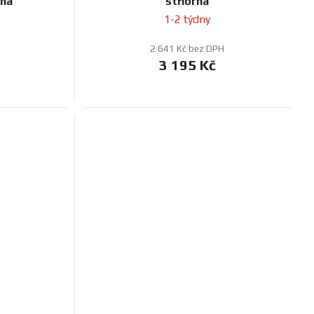
rná
stříbrná
1-2 týdny
2 641 Kč bez DPH
3 195 Kč