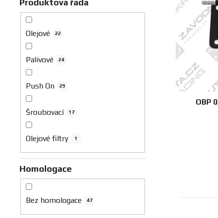
Produktová řada
r
o
Olejové
d
22
u
Palivové
k
24
t
ů
Push On
29
OBP 0
Šroubovací
17
Olejové filtry
1
Homologace
Bez homologace
47