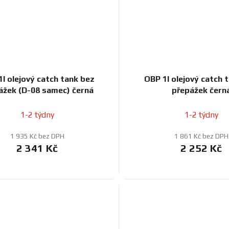
l olejový catch tank bez
OBP 1l olejový catch 
ážek (D-08 samec) černá
přepážek čern
1-2 týdny
1-2 týdny
1 935 Kč bez DPH
1 861 Kč bez DPH
2 341 Kč
2 252 Kč