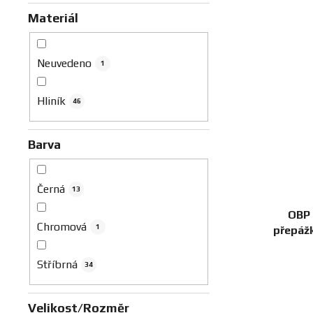
Materiál
Neuvedeno
1
Hliník
46
Barva
Černá
13
OBP 
Chromová
1
přepážk
Stříbrná
34
Velikost/Rozměr