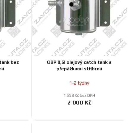
o
d
u
k
t
ů
 tank bez
OBP 0,5l olejový catch tank s
ná
přepážkami stříbrná
1-2 týdny
1 653 Kč bez DPH
2 000 Kč