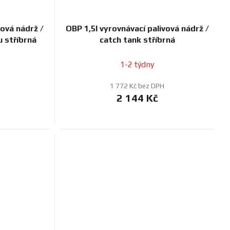
vová nádrž /
OBP 1,5l vyrovnávací palivová nádrž /
u stříbrná
catch tank stříbrná
1-2 týdny
1 772 Kč bez DPH
2 144 Kč