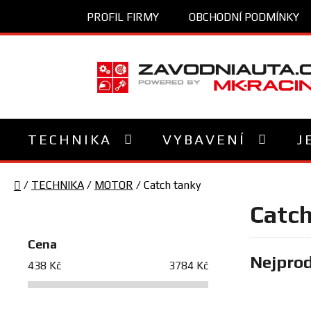
Přejít
PROFIL FIRMY
OBCHODNÍ PODMÍNKY
na
obsah
TECHNIKA
VYBAVENÍ
J
Domů
/
TECHNIKA
/
MOTOR
/
Catch tanky
P
Catch
o
s
Cena
Nejprod
t
438
Kč
3784
Kč
r
a