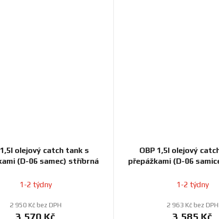
1,5l olejový catch tank s
OBP 1,5l olejový catc
ami (D-06 samec) stříbrná
přepážkami (D-06 samice
1-2 týdny
1-2 týdny
2 950 Kč bez DPH
2 963 Kč bez DPH
3 570 Kč
3 585 Kč