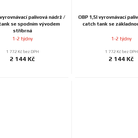
 vyrovnávací palivová nádrž /
OBP 1,5l vyrovnávací pali
 tank se spodním vývodem
catch tank se základno
stříbrná
1-2 týdny
1-2 týdny
1 772 Kč bez DPH
1 772 Kč bez DPH
2 144 Kč
2 144 Kč