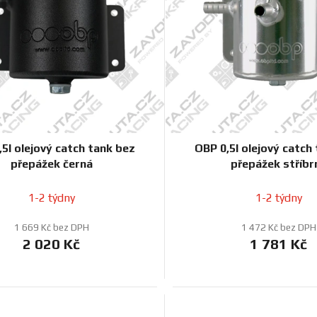
,5l olejový catch tank bez
OBP 0,5l olejový catch
přepážek černá
přepážek stříbr
1-2 týdny
1-2 týdny
1 669 Kč bez DPH
1 472 Kč bez DPH
2 020 Kč
1 781 Kč