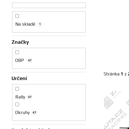
n
n
í
p
Na skladě
1
a
n
Značky
e
l
OBP
47
Stránka
1
z
Určení
V
Rally
ý
47
p
Okruhy
i
47
s
p