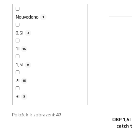
Neuvedeno
1
0,5l
3
1l
16
1,5l
9
2l
15
3l
3
Položek k zobrazení:
47
OBP 1,5l
catch 