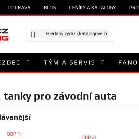
DOPRAVA
BLOG
CENÍKY A KATALOGY
PRO
EZDEC
TÝM A SERVIS
FANO
 tanky pro závodní auta
ávanější
OBP 1l
OBP 2l