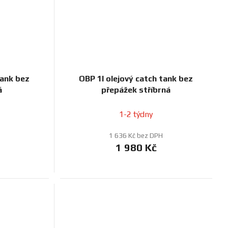
tank bez
OBP 1l olejový catch tank bez
á
přepážek stříbrná
1-2 týdny
1 636 Kč bez DPH
1 980 Kč