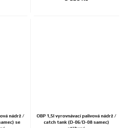
vová nádrž /
OBP 1,5l vyrovnávací palivová nádrž /
samec) se
catch tank (D-06/D-08 samec)