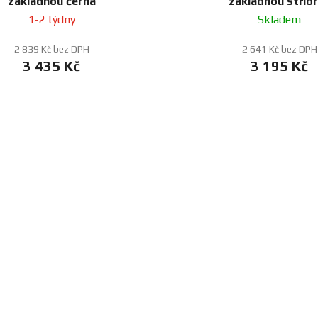
základnou černá
základnou stříb
1-2 týdny
Skladem
2 839 Kč bez DPH
2 641 Kč bez DPH
3 435 Kč
3 195 Kč