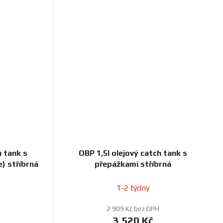
h tank s
OBP 1,5l olejový catch tank s
) stříbrná
přepážkami stříbrná
1-2 týdny
2 909 Kč bez DPH
3 520 Kč