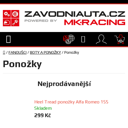
Přejít
na
obsah
Hledat
NÁ
Domů
KO
/
FANOUŠCI
/
BOTY A PONOŽKY
/
Ponožky
TECHNIKA
Ponožky
VYBAVENÍ
Nejprodávanější
JEZDEC
Heel Tread ponožky Alfa Romeo 155
TÝM
Skladem
A
299 Kč
SERVIS