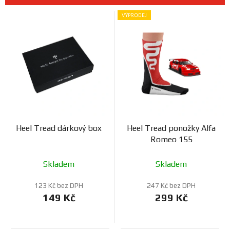
n
Prodejny
V
í
VÝPRODEJ
ý
p
p
r
i
o
s
d
p
u
r
k
o
t
d
ů
Heel Tread dárkový box
Heel Tread ponožky Alfa
u
Romeo 155
k
t
Skladem
Skladem
ů
123 Kč bez DPH
247 Kč bez DPH
149 Kč
299 Kč