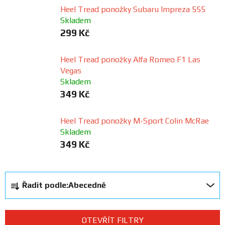
Heel Tread ponožky Subaru Impreza 555
FANOUŠCI
Skladem
299 Kč
Profil
firmy
Heel Tread ponožky Alfa Romeo F1 Las
Vegas
Skladem
Obchodní
podmínky
349 Kč
Heel Tread ponožky M-Sport Colin McRae
Doprava
Skladem
349 Kč
Blog
Ř
Ceníky
Řadit podle:
Abecedně
a
a
z
katalogy
e
OTEVŘÍT FILTRY