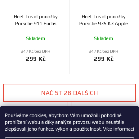
Heel Tread ponožky
Heel Tread ponožky
Porsche 911 Fuchs
Porsche 935 K3 Apple
Skladem
Skladem
247 Kč bez DPH
247 Kč bez DPH
299 Kč
299 Kč
NAČÍST 28 DALŠÍCH
S
1
2
t
O
Používáme cookies, abychom Vám umožnili pohodlné
r
v
á
prohlížení webu a díky analýze provozu webu neustále
58
položek celkem
n
l
zlepšovali jeho funkce, výkon a použitelnost.
Více informací
k
NAHORU
á