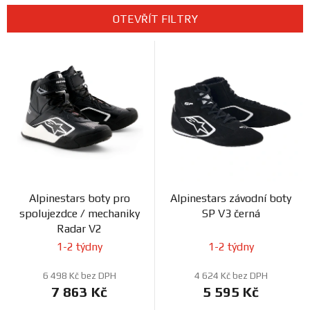
Prodejny
e
OTEVŘÍT FILTRY
n
V
í
ý
p
p
r
i
o
s
d
p
u
r
k
o
t
d
ů
Alpinestars boty pro
Alpinestars závodní boty
u
spolujezdce / mechaniky
SP V3 černá
k
Radar V2
t
1-2 týdny
1-2 týdny
ů
6 498 Kč bez DPH
4 624 Kč bez DPH
7 863 Kč
5 595 Kč