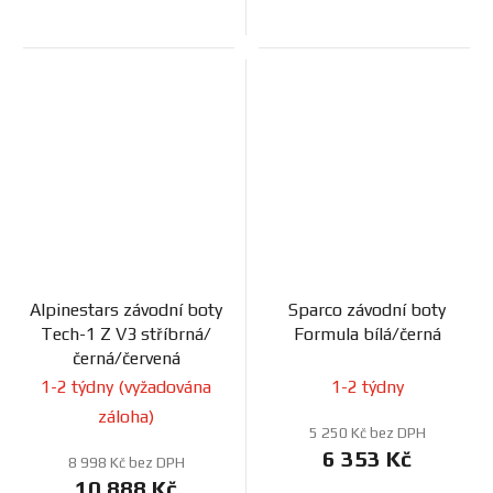
Alpinestars závodní boty
Sparco závodní boty
Tech-1 Z V3 stříbrná/
Formula bílá/černá
černá/červená
1-2 týdny (vyžadována
1-2 týdny
záloha)
5 250 Kč bez DPH
6 353 Kč
8 998 Kč bez DPH
10 888 Kč