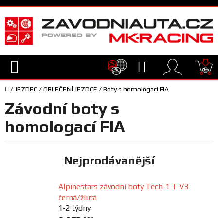
Přejít
na
obsah
Hledat
NÁ
Domů
KO
/
JEZDEC
/
OBLEČENÍ JEZDCE
/
Boty s homologací FIA
TECHNIKA
Závodní boty s
VYBAVENÍ
homologací FIA
JEZDEC
Nejprodávanější
TÝM
Alpinestars závodní boty Tech-1 T V3
A
černá/žlutá
SERVIS
1-2 týdny