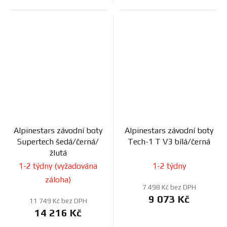
Alpinestars závodní boty
Alpinestars závodní boty
Supertech šedá/černá/
Tech-1 T V3 bílá/černá
žlutá
1-2 týdny (vyžadována
1-2 týdny
záloha)
7 498 Kč bez DPH
9 073 Kč
11 749 Kč bez DPH
14 216 Kč