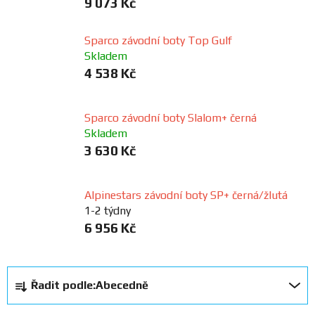
9 073 Kč
FANOUŠCI
Sparco závodní boty Top Gulf
Skladem
Profil
4 538 Kč
firmy
Obchodní
Sparco závodní boty Slalom+ černá
podmínky
Skladem
3 630 Kč
Doprava
Alpinestars závodní boty SP+ černá/žlutá
1-2 týdny
Blog
6 956 Kč
Ceníky
a
Ř
katalogy
Řadit podle:
Abecedně
a
z