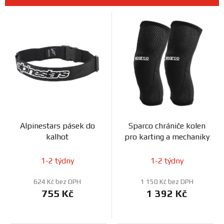
n
Prodejny
V
í
ý
p
p
r
i
o
s
d
p
u
r
k
o
t
d
ů
Alpinestars pásek do
Sparco chrániče kolen
u
kalhot
pro karting a mechaniky
k
t
1-2 týdny
1-2 týdny
ů
624 Kč bez DPH
1 150 Kč bez DPH
755 Kč
1 392 Kč