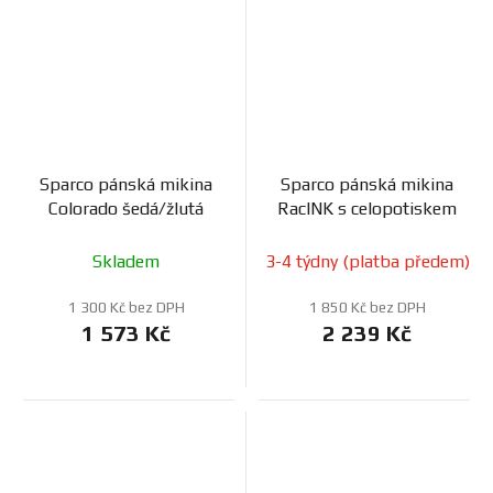
Sparco pánská mikina
Sparco pánská mikina
Colorado šedá/žlutá
RacINK s celopotiskem
Skladem
3-4 týdny (platba předem)
1 300 Kč bez DPH
1 850 Kč bez DPH
1 573 Kč
2 239 Kč