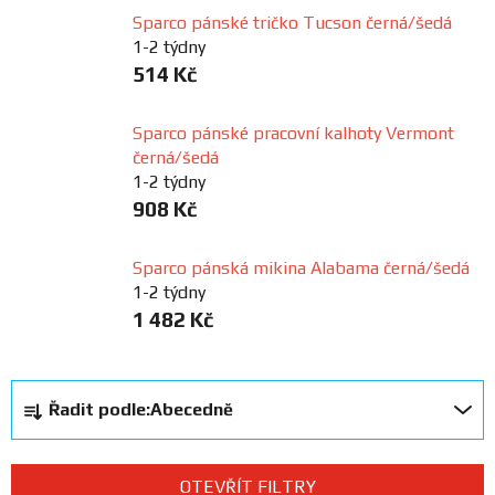
Sparco pánské tričko Tucson černá/šedá
FANOUŠCI
1-2 týdny
514 Kč
Profil
firmy
Sparco pánské pracovní kalhoty Vermont
černá/šedá
Obchodní
1-2 týdny
podmínky
908 Kč
Sparco pánská mikina Alabama černá/šedá
Doprava
1-2 týdny
1 482 Kč
Blog
Ř
Ceníky
Řadit podle:
Abecedně
a
a
katalogy
z
e
OTEVŘÍT FILTRY