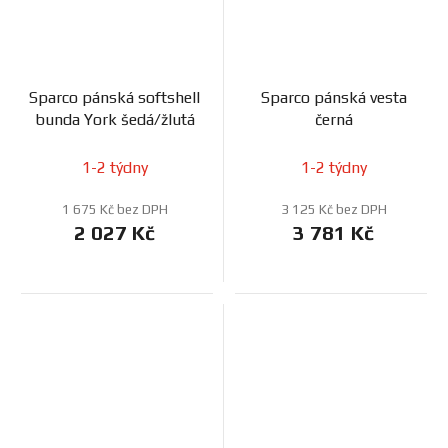
Sparco pánská softshell
Sparco pánská vesta
bunda York šedá/žlutá
černá
1-2 týdny
1-2 týdny
1 675 Kč bez DPH
3 125 Kč bez DPH
2 027 Kč
3 781 Kč