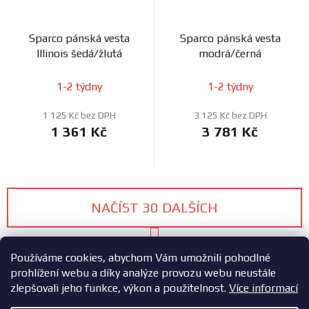
Sparco pánská vesta
Sparco pánská vesta
Illinois šedá/žlutá
modrá/černá
1-2 týdny
1-2 týdny
1 125 Kč bez DPH
3 125 Kč bez DPH
1 361 Kč
3 781 Kč
NAČÍST 30 DALŠÍCH
S
1
3
t
O
Používáme cookies, abychom Vám umožnili pohodlné
r
v
á
prohlížení webu a díky analýze provozu webu neustále
70
položek celkem
n
l
zlepšovali jeho funkce, výkon a použitelnost.
Více informací
k
NAHORU
á