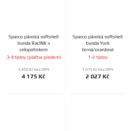
Sparco pánská softshell
Sparco pánská softshell
bunda RacINK s
bunda York
celopotiskem
černá/oranžová
3-4 týdny (platba předem)
1-2 týdny
3 450 Kč bez DPH
1 675 Kč bez DPH
4 175 Kč
2 027 Kč