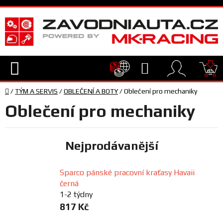
Přejít
na
obsah
Hledat
NÁ
Domů
KO
/
TÝM A SERVIS
/
OBLEČENÍ A BOTY
/
Oblečení pro mechaniky
TECHNIKA
Oblečení pro mechaniky
VYBAVENÍ
Nejprodávanější
JEZDEC
Sparco pánské pracovní kraťasy Havaii
černá
TÝM
A
1-2 týdny
SERVIS
817 Kč