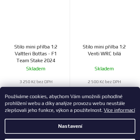
Stilo mini přilba 1:2
Stilo mini přilba 1:2
Valtteri Bottas - F1
Venti WRC bílá
Team Stake 2024
Skladem
Skladem
3 250 Kč bez DPH
2 500 Kč bez DPH
3 933 Kč
3 025 Kč
Používáme cookies, abychom Vám umožnili pohodlné
prohlížení webu a díky analýze provozu webu neustále
zlepšovali jeho funkce, výkon a použitelnost.
Více informací
16
položek celkem
O
Nastavení
v
l
Z
Copyright 2026
ZavodniAuta.cz
. Všechna práva vyhrazena.
|