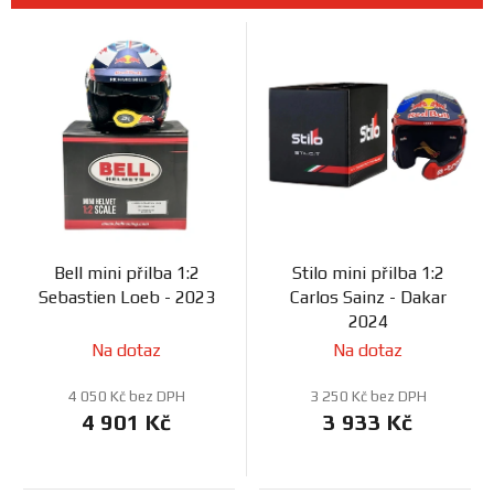
n
Prodejny
V
í
ý
p
p
r
i
o
s
d
p
u
r
k
o
t
d
ů
Bell mini přilba 1:2
Stilo mini přilba 1:2
u
Sebastien Loeb - 2023
Carlos Sainz - Dakar
k
2024
t
Na dotaz
Na dotaz
ů
4 050 Kč bez DPH
3 250 Kč bez DPH
4 901 Kč
3 933 Kč