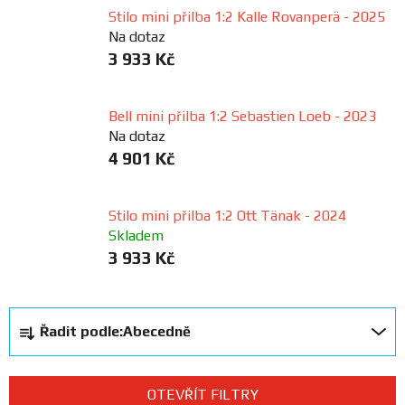
Stilo mini přilba 1:2 Kalle Rovanperä - 2025
FANOUŠCI
Na dotaz
3 933 Kč
Profil
firmy
Bell mini přilba 1:2 Sebastien Loeb - 2023
Na dotaz
Obchodní
4 901 Kč
podmínky
Stilo mini přilba 1:2 Ott Tänak - 2024
Doprava
Skladem
3 933 Kč
Blog
Ř
Ceníky
Řadit podle:
Abecedně
a
a
z
katalogy
e
OTEVŘÍT FILTRY