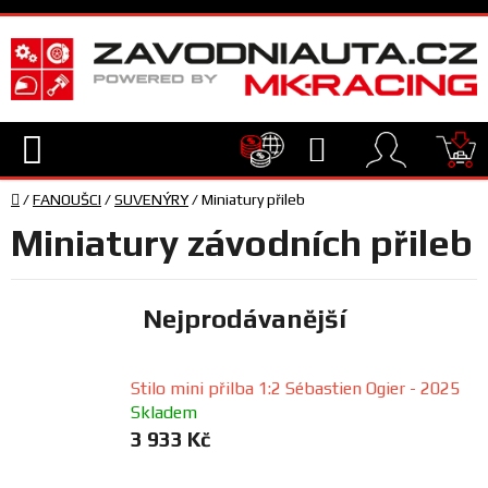
Přejít
na
obsah
Hledat
NÁ
Domů
KO
/
FANOUŠCI
/
SUVENÝRY
/
Miniatury přileb
TECHNIKA
Miniatury závodních přileb
VYBAVENÍ
Nejprodávanější
JEZDEC
Stilo mini přilba 1:2 Sébastien Ogier - 2025
TÝM
Skladem
A
3 933 Kč
SERVIS