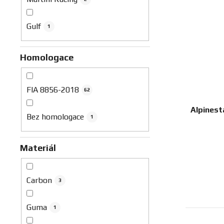
Gulf
1
Homologace
FIA 8856-2018
62
Alpinest
Bez homologace
1
Materiál
Carbon
3
Guma
1