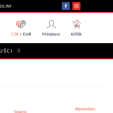
DEJNY
NÁKUPNÍ
KOŠÍK
CZK
EUR
Přihlášení
KOŠÍK
UŠCI
Alpinestars
Sparco