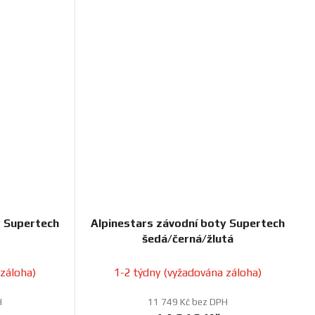
y Supertech
Alpinestars závodní boty Supertech
šedá/černá/žlutá
 záloha)
1-2 týdny (vyžadována záloha)
H
11 749 Kč bez DPH