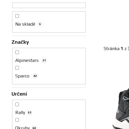
n
n
í
p
Na skladě
6
a
n
Značky
e
Stránka
1
z
l
Alpinestars
21
V
ý
Sparco
42
p
i
Určení
s
p
r
Rally
63
o
d
Okruhy
60