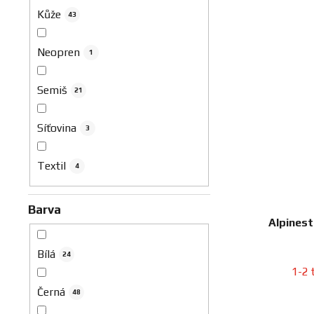
Kůže
43
Neopren
1
Semiš
21
Síťovina
3
Textil
4
Barva
Alpinest
Bílá
24
1-2 
Černá
48