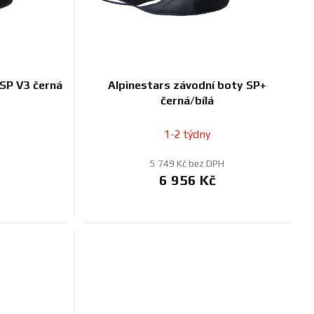
t
ů
 SP V3 černá
Alpinestars závodní boty SP+
černá/bílá
1-2 týdny
5 749 Kč bez DPH
6 956 Kč