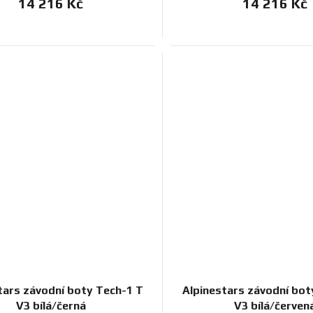
14 216 Kč
14 216 Kč
tars závodní boty Tech-1 T
Alpinestars závodní bot
V3 bílá/černá
V3 bílá/červen