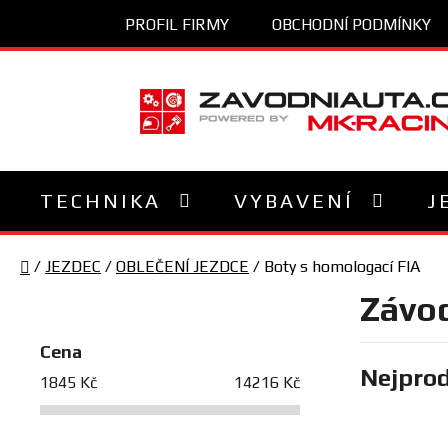
Přejít
PROFIL FIRMY
OBCHODNÍ PODMÍNKY
na
obsah
TECHNIKA
VYBAVENÍ
J
Domů
/
JEZDEC
/
OBLEČENÍ JEZDCE
/
Boty s homologací FIA
P
Závod
o
s
Cena
Nejprod
t
1845
Kč
14216
Kč
r
a