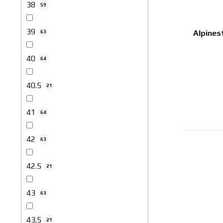
38
59
39
Alpines
63
40
64
40.5
21
41
64
42
63
42.5
21
43
63
43.5
21