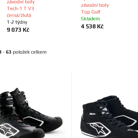
závodní boty
závodní boty
Tech-1 T V3
Top Gulf
černá/žlutá
Skladem
1-2 týdny
4 538 Kč
9 073 Kč
3
-
63
položek celkem