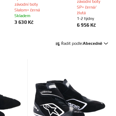
závodní boty
závodní boty
SP+ černá/
Slalom+ černá
žlutá
Skladem
1-2 týdny
3 630 Kč
6 956 Kč
Ř
Řadit podle:
Abecedně
a
z
e
n
í
p
r
o
d
u
k