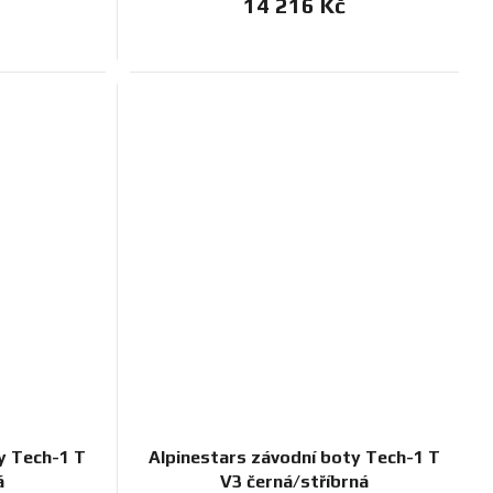
14 216 Kč
y Tech-1 T
Alpinestars závodní boty Tech-1 T
á
V3 černá/stříbrná