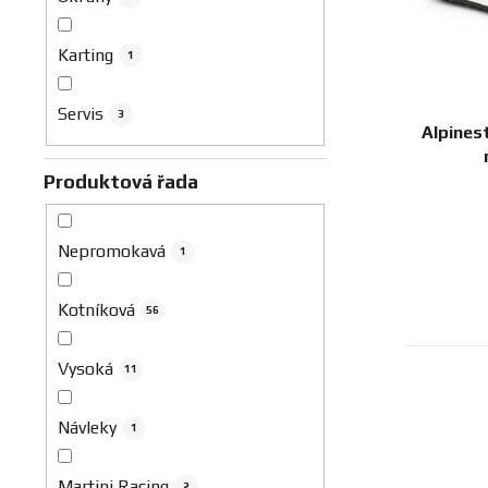
u
k
Karting
1
t
ů
Servis
3
Alpines
Produktová řada
Nepromokavá
1
Kotníková
56
Vysoká
11
Návleky
1
Martini Racing
2