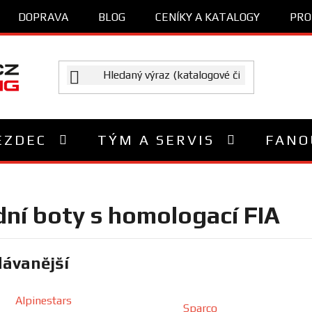
DOPRAVA
BLOG
CENÍKY A KATALOGY
PRO
EZDEC
TÝM A SERVIS
FANO
ní boty s homologací FIA
ávanější
Alpinestars
Sparco