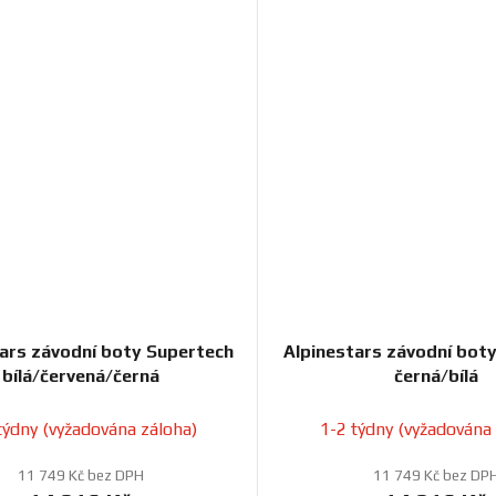
ars závodní boty Supertech
Alpinestars závodní bot
bílá/červená/černá
černá/bílá
týdny (vyžadována záloha)
1-2 týdny (vyžadována
11 749 Kč bez DPH
11 749 Kč bez DP