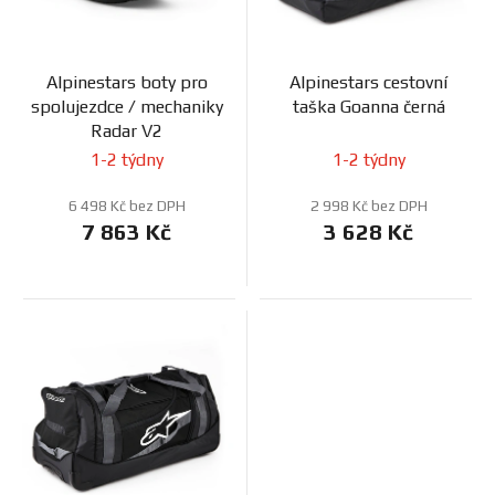
r
k
o
t
d
ů
Alpinestars boty pro
Alpinestars cestovní
u
spolujezdce / mechaniky
taška Goanna černá
k
Radar V2
t
1-2 týdny
1-2 týdny
ů
6 498 Kč bez DPH
2 998 Kč bez DPH
7 863 Kč
3 628 Kč