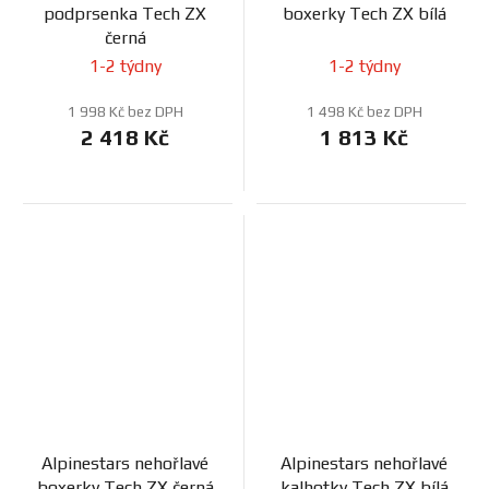
podprsenka Tech ZX
boxerky Tech ZX bílá
černá
1-2 týdny
1-2 týdny
1 998 Kč bez DPH
1 498 Kč bez DPH
2 418 Kč
1 813 Kč
Alpinestars nehořlavé
Alpinestars nehořlavé
boxerky Tech ZX černá
kalhotky Tech ZX bílá