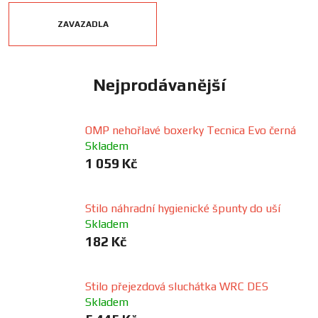
FANOUŠCI
ZAVAZADLA
Profil
firmy
Nejprodávanější
Obchodní
podmínky
OMP nehořlavé boxerky Tecnica Evo černá
Skladem
1 059 Kč
Doprava
Stilo náhradní hygienické špunty do uší
Blog
Skladem
182 Kč
Ceníky
a
katalogy
Stilo přejezdová sluchátka WRC DES
Skladem