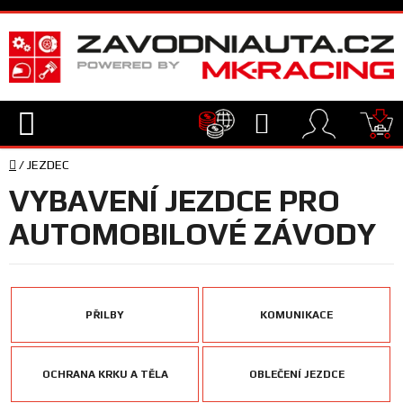
Přejít
na
obsah
Hledat
NÁ
Domů
KO
/
JEZDEC
TECHNIKA
VYBAVENÍ JEZDCE PRO
VYBAVENÍ
AUTOMOBILOVÉ ZÁVODY
JEZDEC
PŘILBY
KOMUNIKACE
TÝM
A
SERVIS
OCHRANA KRKU A TĚLA
OBLEČENÍ JEZDCE