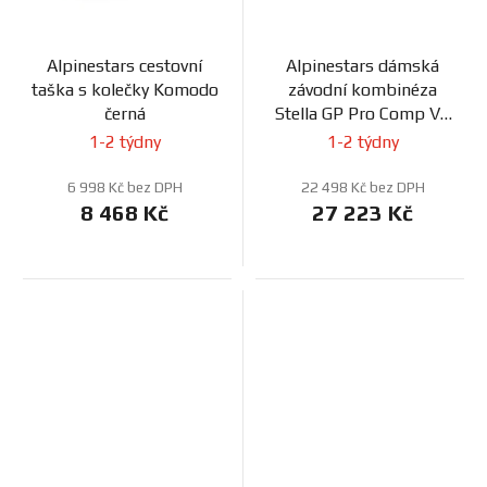
Alpinestars cestovní
Alpinestars dámská
taška s kolečky Komodo
závodní kombinéza
černá
Stella GP Pro Comp V2
černá/bílá
1-2 týdny
1-2 týdny
6 998 Kč bez DPH
22 498 Kč bez DPH
8 468 Kč
27 223 Kč