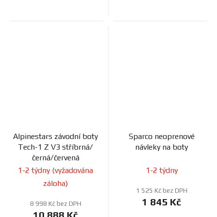
Alpinestars závodní boty
Sparco neoprenové
Tech-1 Z V3 stříbrná/
návleky na boty
černá/červená
1-2 týdny (vyžadována
1-2 týdny
záloha)
1 525 Kč bez DPH
1 845 Kč
8 998 Kč bez DPH
10 888 Kč