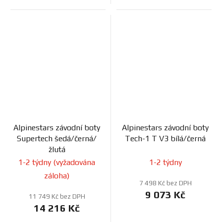
Alpinestars závodní boty
Alpinestars závodní boty
Supertech šedá/černá/
Tech-1 T V3 bílá/černá
žlutá
1-2 týdny (vyžadována
1-2 týdny
záloha)
7 498 Kč bez DPH
9 073 Kč
11 749 Kč bez DPH
14 216 Kč