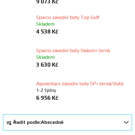
9 073 Kč
FANOUŠCI
Sparco závodní boty Top Gulf
Skladem
Profil
4 538 Kč
firmy
Obchodní
Sparco závodní boty Slalom+ černá
podmínky
Skladem
3 630 Kč
Doprava
Alpinestars závodní boty SP+ černá/žlutá
1-2 týdny
Blog
6 956 Kč
Ceníky
a
Ř
katalogy
Řadit podle:
Abecedně
a
z