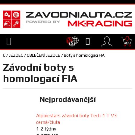
Přejít
na
obsah
Hledat
NÁ
Domů
KO
/
JEZDEC
/
OBLEČENÍ JEZDCE
/
Boty s homologací FIA
TECHNIKA
Závodní boty s
VYBAVENÍ
homologací FIA
JEZDEC
Nejprodávanější
TÝM
Alpinestars závodní boty Tech-1 T V3
A
černá/žlutá
SERVIS
1-2 týdny