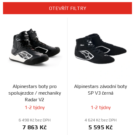
Prodejny
e
OTEVŘÍT FILTRY
n
V
í
ý
p
p
r
i
o
s
d
p
u
r
k
o
t
d
ů
Alpinestars boty pro
Alpinestars závodní boty
u
spolujezdce / mechaniky
SP V3 černá
k
Radar V2
t
1-2 týdny
1-2 týdny
ů
6 498 Kč bez DPH
4 624 Kč bez DPH
7 863 Kč
5 595 Kč