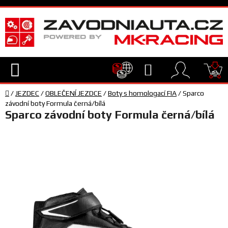
Přejít
na
obsah
Hledat
NÁ
Domů
KO
/
JEZDEC
/
OBLEČENÍ JEZDCE
/
Boty s homologací FIA
/
Sparco
TECHNIKA
závodní boty Formula černá/bílá
Sparco závodní boty Formula černá/bílá
VYBAVENÍ
JEZDEC
TÝM
A
SERVIS