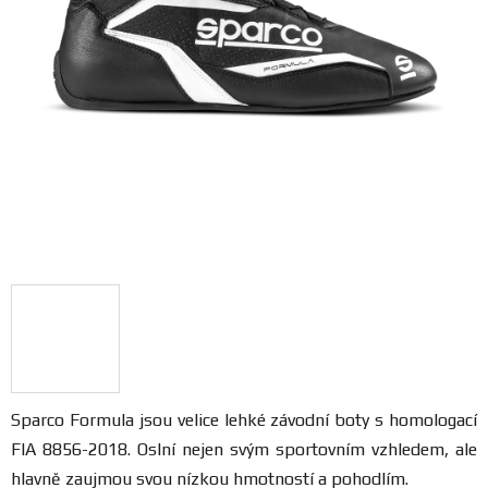
FANOUŠCI
Profil
firmy
Obchodní
podmínky
Doprava
Blog
Ceníky
a
Sparco Formula jsou velice lehké závodní boty s homologací
katalogy
FIA 8856-2018. Oslní nejen svým sportovním vzhledem, ale
hlavně zaujmou svou nízkou hmotností a pohodlím.