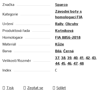
Značka
Sparco
Závodní boty s
Kategorie
homologací FIA
Určení
Rally
,
Okruhy
Produktová řada
Kotníková
Homologace
FIA 8856-2018
Materiál
Kůže
Barva
Bílá
,
Černá
37
,
38
,
39
,
40
,
41
,
42
,
43
,
Velikost/Rozměr
44
,
45
,
46
,
47
,
48
Index
C
Tisk
Zeptat se
Sdílet