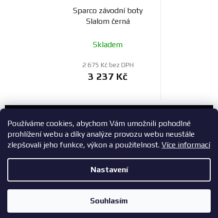
Sparco závodní boty
Slalom černá
Skladem
2 675 Kč bez DPH
3 237 Kč
Zákaznický servis
Používáme cookies, abychom Vám umožnili pohodlné
prohlížení webu a díky analýze provozu webu neustále
+420 603 785 748
zlepšovali jeho funkce, výkon a použitelnost.
Více informací
eshop@zavodniauta.cz
Nastavení
Z
Copyright 2026
ZavodniAuta.cz
. Všechna práva vyhrazena.
|
á
Vytvořil Shoptet
Zásady ochrany osobních údajů
Souhlasím
p