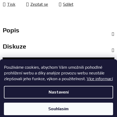
Tisk
Zeptat se
Sdílet
Popis
Diskuze
Zákaznický servis
Používáme cookies, abychom Vám umožnili pohodlné
prohlížení webu a díky analýze provozu webu neustále
+420 603 785 748
zlepšovali jeho funkce, výkon a použitelnost.
Více informací
eshop@zavodniauta.cz
Nastavení
Z
Copyright 2026
ZavodniAuta.cz
. Všechna práva vyhrazena.
|
á
Vytvořil Shoptet
Zásady ochrany osobních údajů
Souhlasím
p