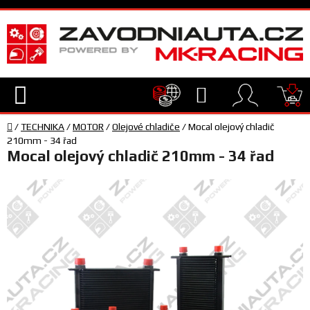
Přejít
na
obsah
Hledat
NÁ
Domů
KO
/
TECHNIKA
/
MOTOR
/
Olejové chladiče
/
Mocal olejový chladič
TECHNIKA
210mm - 34 řad
Mocal olejový chladič 210mm - 34 řad
VYBAVENÍ
JEZDEC
TÝM
A
SERVIS