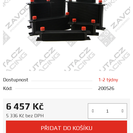
FANOUŠCI
Profil
firmy
Obchodní
podmínky
Doprava
Dostupnost
1-2 týdny
Kód:
200526
Blog
6 457 Kč
Ceníky
a
Měrná cena:
5 336 Kč bez DPH
katalogy
PŘIDAT DO KOŠÍKU