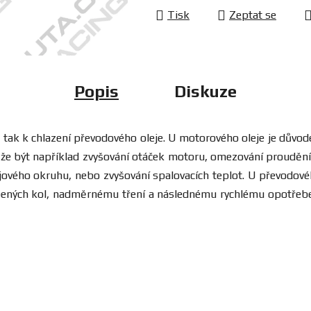
Tisk
Zeptat se
Popis
Diskuze
e, tak k chlazení převodového oleje. U motorového oleje je důvo
může být například zvyšování otáček motoru, omezování prouděn
ového okruhu, nebo zvyšování spalovacích teplot. U převodovéh
ných kol, nadměrnému tření a následnému rychlému opotřebení 