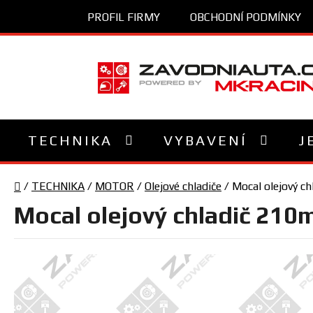
Přejít
PROFIL FIRMY
OBCHODNÍ PODMÍNKY
na
obsah
TECHNIKA
VYBAVENÍ
J
Domů
/
TECHNIKA
/
MOTOR
/
Olejové chladiče
/
Mocal olejový c
Mocal olejový chladič 210