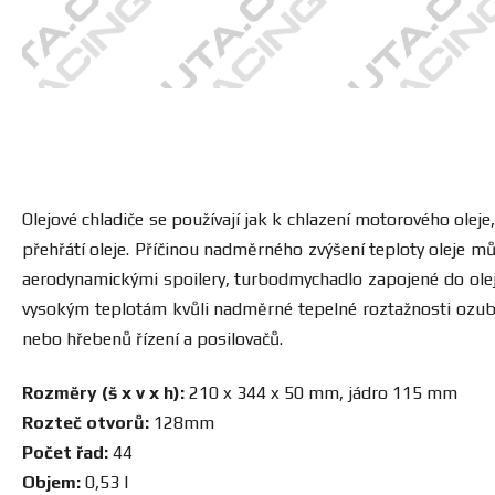
Olejové chladiče se používají jak k chlazení motorového olej
přehřátí oleje. Příčinou nadměrného zvýšení teploty oleje 
aerodynamickými spoilery, turbodmychadlo zapojené do olej
vysokým teplotám kvůli nadměrné tepelné roztažnosti ozube
nebo hřebenů řízení a posilovačů.
Rozměry (š x v x h):
210 x 344 x 50 mm, jádro 115 mm
Rozteč otvorů:
128mm
Počet řad:
44
Objem:
0,53 l