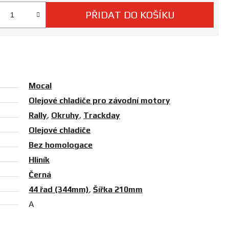
PŘIDAT DO KOŠÍKU
 cena:
Mocal
Olejové chladiče pro závodní motory
Rally
,
Okruhy
,
Trackday
Olejové chladiče
Bez homologace
Hliník
Černá
44 řad (344mm)
,
Šířka 210mm
A