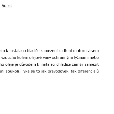
Sdílet
dem k instalaci chladiče zamezení zadření motoru vlivem
í vzduchu kolem olejové vany ochrannými lyžinami nebo
o oleje je důvodem k instalaci chladiče záměr zamezit
soukolí. Týká se to jak převodovek, tak diferenciálů