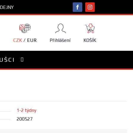
DEJNY
NÁKUPNÍ
KOŠÍK
CZK
EUR
Přihlášení
KOŠÍK
UŠCI
1-2 týdny
200527