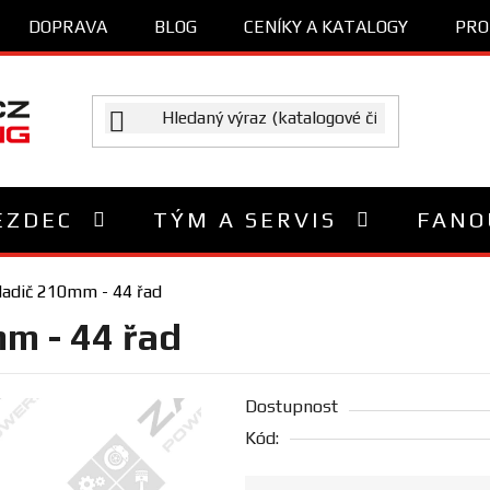
DOPRAVA
BLOG
CENÍKY A KATALOGY
PRO
EZDEC
TÝM A SERVIS
FANO
hladič 210mm - 44 řad
mm - 44 řad
Dostupnost
Kód: