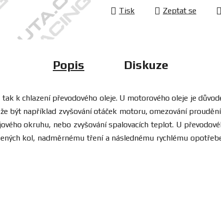
Tisk
Zeptat se
Popis
Diskuze
e, tak k chlazení převodového oleje. U motorového oleje je důvo
může být například zvyšování otáček motoru, omezování prouděn
ového okruhu, nebo zvyšování spalovacích teplot. U převodovéh
ných kol, nadměrnému tření a následnému rychlému opotřebení 