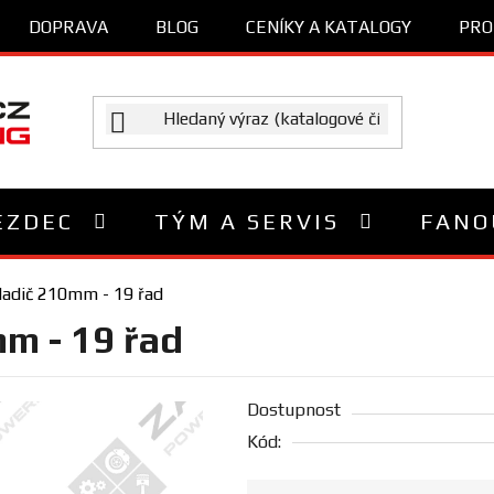
DOPRAVA
BLOG
CENÍKY A KATALOGY
PRO
EZDEC
TÝM A SERVIS
FANO
hladič 210mm - 19 řad
mm - 19 řad
Dostupnost
Kód: