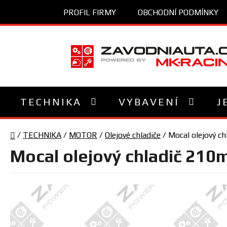
Přejít
PROFIL FIRMY
OBCHODNÍ PODMÍNKY
na
obsah
TECHNIKA
VYBAVENÍ
J
Domů
/
TECHNIKA
/
MOTOR
/
Olejové chladiče
/
Mocal olejový c
Mocal olejový chladič 210