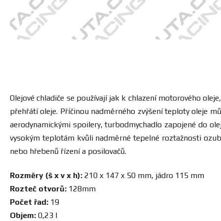
Olejové chladiče se používají jak k chlazení motorového olej
přehřátí oleje. Příčinou nadměrného zvýšení teploty oleje 
aerodynamickými spoilery, turbodmychadlo zapojené do olej
vysokým teplotám kvůli nadměrné tepelné roztažnosti ozube
nebo hřebenů řízení a posilovačů.
Rozměry (š x v x h):
210 x 147 x 50 mm, jádro 115 mm
Rozteč otvorů:
128mm
Počet řad:
19
Objem:
0,23 l