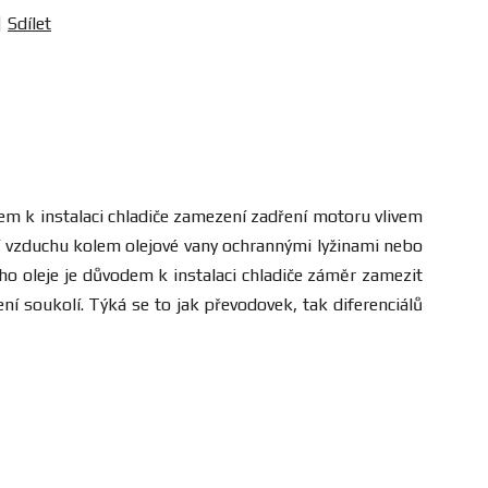
Sdílet
dem k instalaci chladiče zamezení zadření motoru vlivem
í vzduchu kolem olejové vany ochrannými lyžinami nebo
o oleje je důvodem k instalaci chladiče záměr zamezit
soukolí. Týká se to jak převodovek, tak diferenciálů