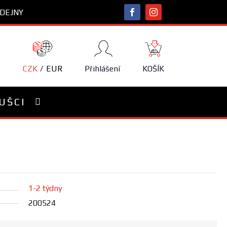
DEJNY
NÁKUPNÍ
KOŠÍK
CZK
EUR
Přihlášení
KOŠÍK
UŠCI
1-2 týdny
200524