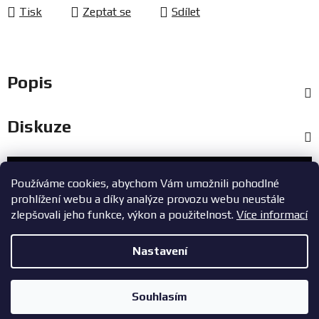
Tisk
Zeptat se
Sdílet
Popis
Diskuze
Zákaznický servis
Používáme cookies, abychom Vám umožnili pohodlné
prohlížení webu a díky analýze provozu webu neustále
+420 603 785 748
zlepšovali jeho funkce, výkon a použitelnost.
Více informací
eshop@zavodniauta.cz
Nastavení
Z
Copyright 2026
ZavodniAuta.cz
. Všechna práva vyhrazena.
|
á
Vytvořil Shoptet
Zásady ochrany osobních údajů
Souhlasím
p