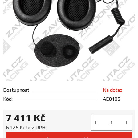
FANOUŠCI
Profil
firmy
Obchodní
podmínky
Doprava
Dostupnost
Na dotaz
Blog
Kód:
AE0105
Ceníky
7 411 Kč
a
katalogy
Měrná cena:
6 125 Kč bez DPH