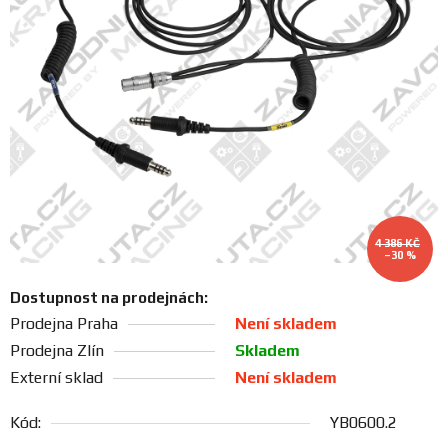
FANOUŠCI
Profil
firmy
Obchodní
podmínky
Doprava
4 386 KČ
–30 %
Dostupnost na prodejnách:
Blog
Prodejna Praha
Není skladem
Prodejna Zlín
Skladem
Ceníky
Externí sklad
Není skladem
a
katalogy
Kód:
YB0600.2