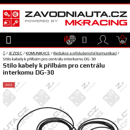
Přejít
na
obsah
Hledat
NÁ
Domů
KO
/
JEZDEC
/
KOMUNIKACE
/
Redukce a příslušenství komunikací
/
TECHNIKA
Stilo kabely k přilbám pro centrálu interkomu DG-30
Stilo kabely k přilbám pro centrálu
interkomu DG-30
VYBAVENÍ
AKCE
JEZDEC
TÝM
A
SERVIS