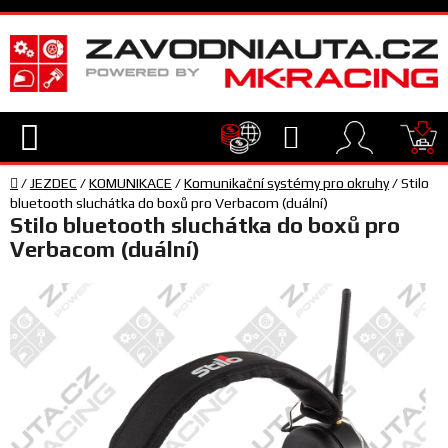
Přejít
na
obsah
Hledat
NÁ
Domů
KO
/
JEZDEC
/
KOMUNIKACE
/
Komunikační systémy pro okruhy
/
Stilo
TECHNIKA
bluetooth sluchátka do boxů pro Verbacom (duální)
Stilo bluetooth sluchátka do boxů pro
Verbacom (duální)
VYBAVENÍ
JEZDEC
TÝM
A
SERVIS