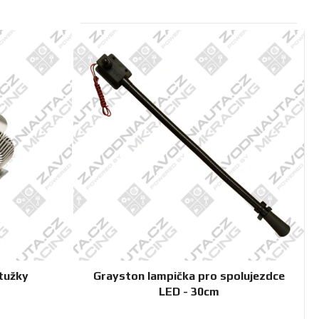
z
e
n
í
p
r
o
d
u
k
t
ů
tužky
Grayston lampička pro spolujezdce
LED - 30cm