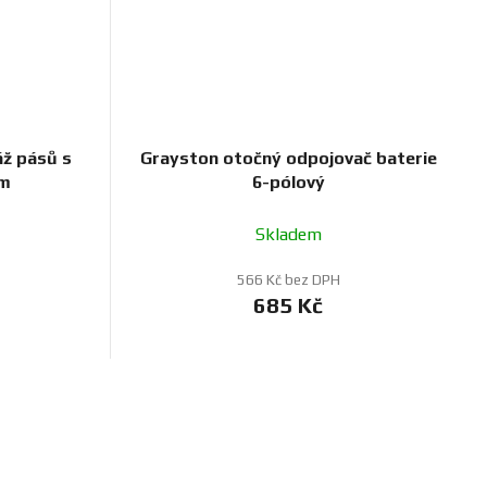
ž pásů s
Grayston otočný odpojovač baterie
mm
6-pólový
Skladem
566 Kč bez DPH
685 Kč