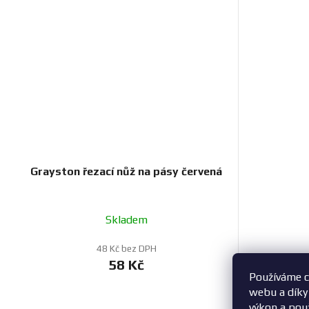
Grayston řezací nůž na pásy červená
Skladem
48 Kč bez DPH
58 Kč
Používáme c
webu a díky
výkon a pou