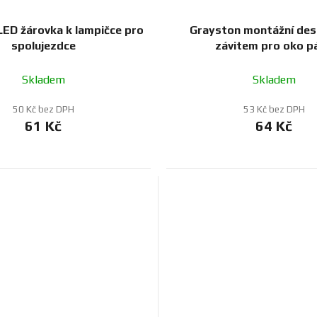
LED žárovka k lampičce pro
Grayston montážní des
spolujezdce
závitem pro oko p
Skladem
Skladem
50 Kč bez DPH
53 Kč bez DPH
61 Kč
64 Kč