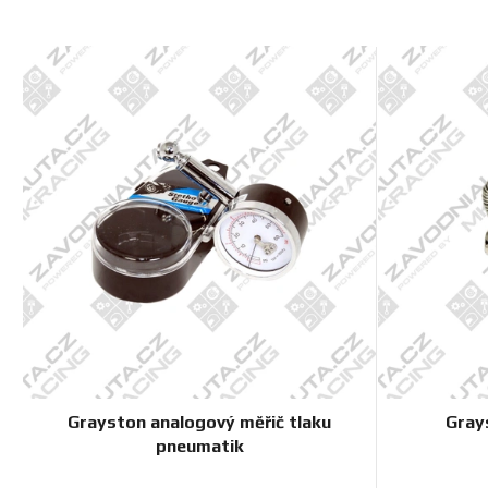
V
ý
p
i
s
p
r
o
d
u
k
t
ů
Grayston analogový měřič tlaku
Gray
pneumatik