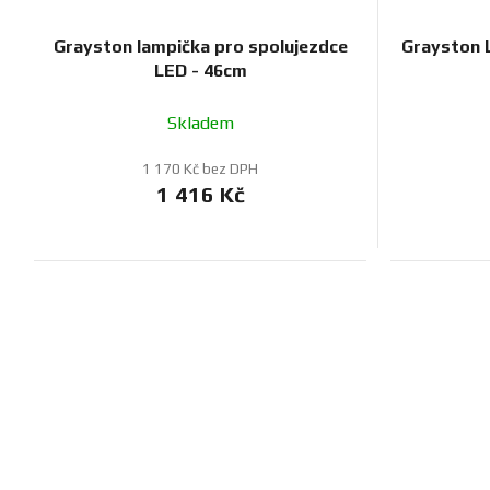
Grayston lampička pro spolujezdce
Grayston 
LED - 46cm
Skladem
1 170 Kč bez DPH
1 416 Kč