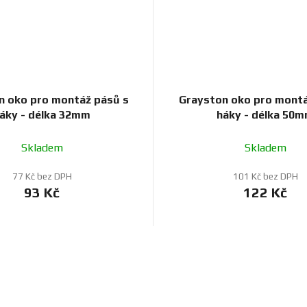
n oko pro montáž pásů s
Grayston oko pro montá
áky - délka 32mm
háky - délka 50
Skladem
Skladem
77 Kč bez DPH
101 Kč bez DPH
93 Kč
122 Kč