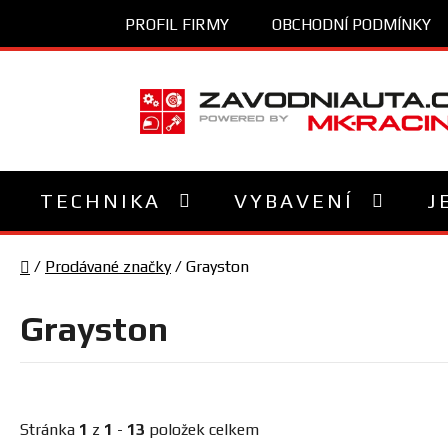
Přejít
PROFIL FIRMY
OBCHODNÍ PODMÍNKY
na
obsah
TECHNIKA
VYBAVENÍ
J
Domů
/
Prodávané značky
/
Grayston
Grayston
Stránka
1
z
1
-
13
položek celkem