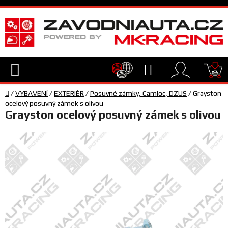
Přejít
na
obsah
Hledat
NÁ
Domů
KO
/
VYBAVENÍ
/
EXTERIÉR
/
Posuvné zámky, Camloc, DZUS
/
Grayston
TECHNIKA
ocelový posuvný zámek s olivou
Grayston ocelový posuvný zámek s olivou
VYBAVENÍ
JEZDEC
TÝM
A
SERVIS