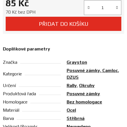
85 Kč
Prodejny
Měrná cena:
70 Kč bez DPH
PŘIDAT DO KOŠÍKU
Doplňkové parametry
Značka
Grayston
Posuvné zámky, Camloc,
Kategorie
DZUS
Určení
Rally
,
Okruhy
Produktová řada
Posuvné zámky
Homologace
Bez homologace
Materiál
Ocel
Barva
Stříbrná
Velikost/Rozměr
Neuvedeno