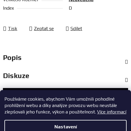
Index
D
Tisk
Zeptat se
Sdílet
Popis
Diskuze
Zákaznický servis
Používáme cookies, abychom Vám umožnili pohodlné
prohlížení webu a díky analýze provozu webu neustále
+420 603 785 748
zlepšovali jeho funkce, výkon a použitelnost.
Více informací
eshop@zavodniauta.cz
Nastavení