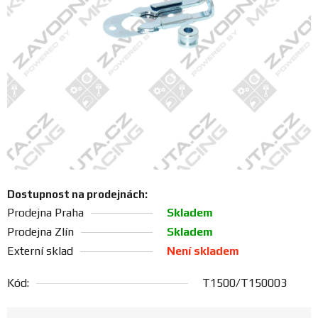
FANOUŠCI
Profil
firmy
Obchodní
podmínky
Doprava
Dostupnost na prodejnách:
Prodejna Praha
Skladem
Blog
Prodejna Zlín
Skladem
Externí sklad
Není skladem
Ceníky
a
Kód:
T1500/T150003
katalogy