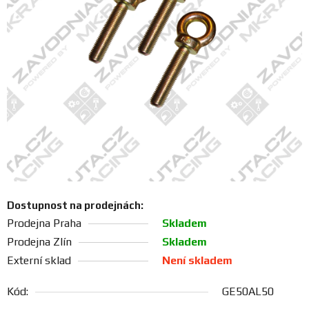
FANOUŠCI
Profil
firmy
Obchodní
podmínky
Doprava
Dostupnost na prodejnách:
Blog
Prodejna Praha
Skladem
Prodejna Zlín
Skladem
Ceníky
Externí sklad
Není skladem
a
katalogy
Kód:
GE50AL50