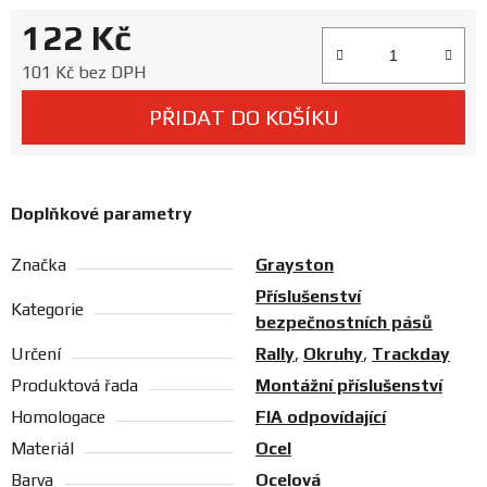
Prodejny
122 Kč
Měrná cena:
101 Kč bez DPH
PŘIDAT DO KOŠÍKU
Doplňkové parametry
Značka
Grayston
Příslušenství
Kategorie
bezpečnostních pásů
Určení
Rally
,
Okruhy
,
Trackday
Produktová řada
Montážní příslušenství
Homologace
FIA odpovídající
Materiál
Ocel
Barva
Ocelová