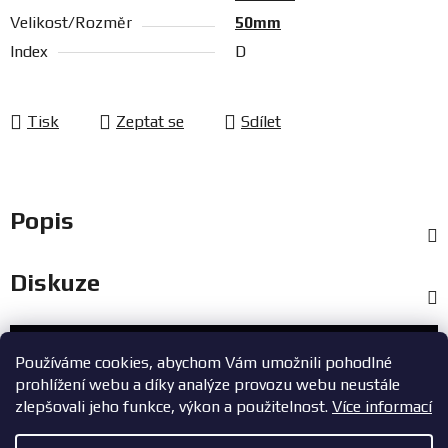
Velikost/Rozměr
50mm
Index
D
Tisk
Zeptat se
Sdílet
Popis
Diskuze
Zákaznický servis
Používáme cookies, abychom Vám umožnili pohodlné
prohlížení webu a díky analýze provozu webu neustále
+420 603 785 748
zlepšovali jeho funkce, výkon a použitelnost.
Více informací
eshop@zavodniauta.cz