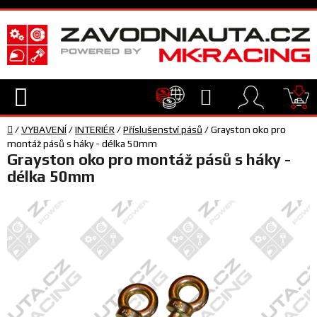
Přejít
na
obsah
Hledat
NÁ
Domů
KO
/
VYBAVENÍ
/
INTERIÉR
/
Příslušenství pásů
/
Grayston oko pro
TECHNIKA
montáž pásů s háky - délka 50mm
Grayston oko pro montáž pásů s háky -
délka 50mm
VYBAVENÍ
JEZDEC
TÝM
A
SERVIS