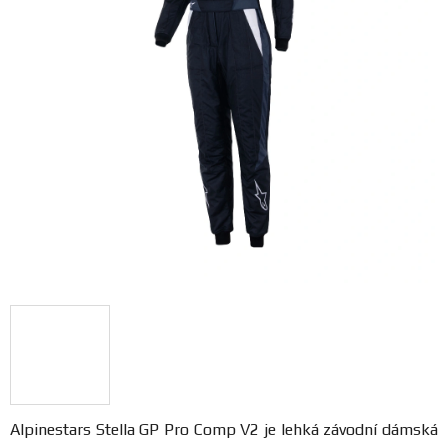
FANOUŠCI
Profil
firmy
Obchodní
podmínky
Doprava
Blog
Ceníky
a
katalogy
Alpinestars
Stella GP Pro Comp V2 je lehká závodní dámská