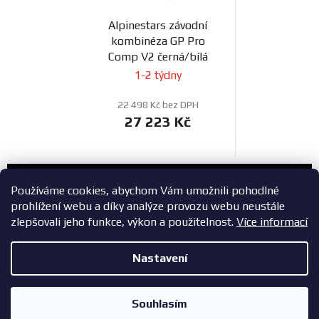
Alpinestars závodní
kombinéza GP Pro
Comp V2 černá/bílá
1-2 týdny
22 498 Kč bez DPH
27 223 Kč
Zákaznický servis
Používáme cookies, abychom Vám umožnili pohodlné
prohlížení webu a díky analýze provozu webu neustále
+420 603 785 748
zlepšovali jeho funkce, výkon a použitelnost.
Více informací
eshop@zavodniauta.cz
Nastavení
Z
Copyright 2026
ZavodniAuta.cz
. Všechna práva vyhrazena.
|
á
Vytvořil Shoptet
Zásady ochrany osobních údajů
Souhlasím
p