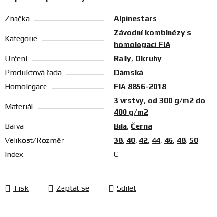
Značka
Alpinestars
Závodní kombinézy s
Kategorie
homologací FIA
Určení
Rally
,
Okruhy
Produktová řada
Dámská
Homologace
FIA 8856-2018
3 vrstvy
,
od 300 g/m2 do
Materiál
400 g/m2
Barva
Bílá
,
Černá
Velikost/Rozměr
38
,
40
,
42
,
44
,
46
,
48
,
50
Index
C
Tisk
Zeptat se
Sdílet