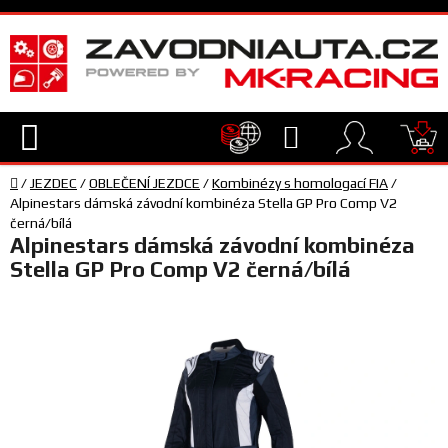
Přejít
na
obsah
Hledat
NÁ
Domů
KO
/
JEZDEC
/
OBLEČENÍ JEZDCE
/
Kombinézy s homologací FIA
/
TECHNIKA
Alpinestars dámská závodní kombinéza Stella GP Pro Comp V2
černá/bílá
Alpinestars dámská závodní kombinéza
VYBAVENÍ
Stella GP Pro Comp V2 černá/bílá
JEZDEC
TÝM
A
SERVIS