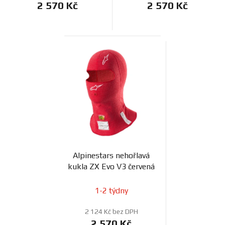
2 570 Kč
2 570 Kč
Alpinestars nehořlavá
kukla ZX Evo V3 červená
1-2 týdny
2 124 Kč bez DPH
2 570 Kč