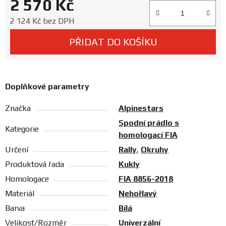
2 570 Kč
Prodejny
Měrná cena:
2 124 Kč bez DPH
PŘIDAT DO KOŠÍKU
Doplňkové parametry
Značka
Alpinestars
Spodní prádlo s
Kategorie
homologací FIA
Určení
Rally
,
Okruhy
Produktová řada
Kukly
Homologace
FIA 8856-2018
Materiál
Nehořlavý
Barva
Bílá
Velikost/Rozměr
Univerzální