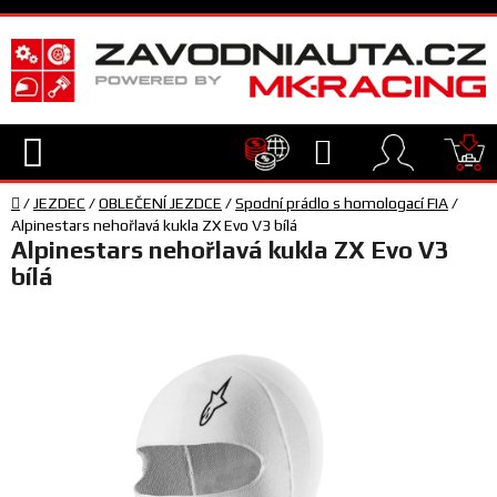
Přejít
na
obsah
Hledat
NÁ
Domů
KO
/
JEZDEC
/
OBLEČENÍ JEZDCE
/
Spodní prádlo s homologací FIA
/
TECHNIKA
Alpinestars nehořlavá kukla ZX Evo V3 bílá
Alpinestars nehořlavá kukla ZX Evo V3
bílá
VYBAVENÍ
JEZDEC
TÝM
A
SERVIS