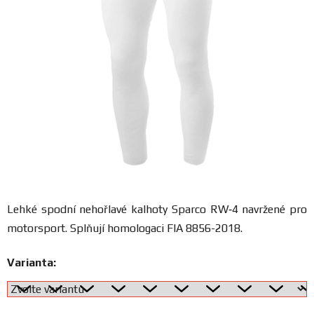
FANOUŠCI
Profil
firmy
Obchodní
podmínky
Doprava
Lehké spodní nehořlavé kalhoty Sparco RW‑4
navržené pro
Blog
motorsport. Splňují homologaci FIA 8856-2018.
Ceníky
Varianta:
a
katalogy