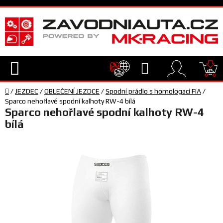
Přejít
na
obsah
Hledat
NÁ
Domů
KO
/
JEZDEC
/
OBLEČENÍ JEZDCE
/
Spodní prádlo s homologací FIA
/
TECHNIKA
Sparco nehořlavé spodní kalhoty RW-4 bílá
Sparco nehořlavé spodní kalhoty RW-4
bílá
VYBAVENÍ
JEZDEC
TÝM
A
SERVIS