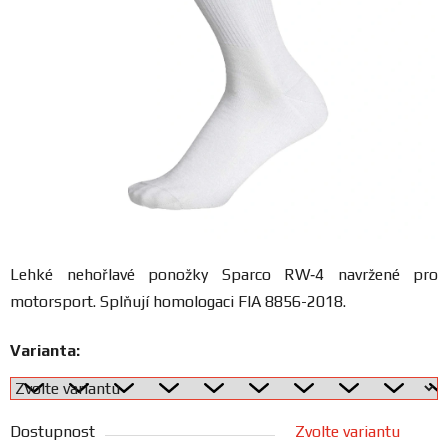
FANOUŠCI
Profil
firmy
Obchodní
podmínky
Doprava
Lehké nehořlavé ponožky Sparco RW‑4
navržené pro
motorsport. Splňují homologaci FIA 8856-2018.
Blog
Varianta:
Ceníky
a
katalogy
Dostupnost
Zvolte variantu