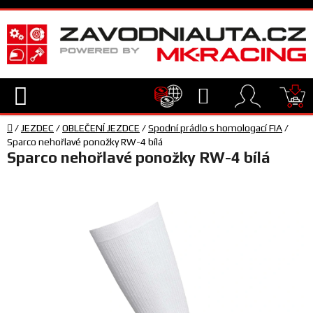
Přejít
na
obsah
Hledat
NÁ
Domů
KO
/
JEZDEC
/
OBLEČENÍ JEZDCE
/
Spodní prádlo s homologací FIA
/
TECHNIKA
Sparco nehořlavé ponožky RW-4 bílá
Sparco nehořlavé ponožky RW-4 bílá
VYBAVENÍ
JEZDEC
TÝM
A
SERVIS