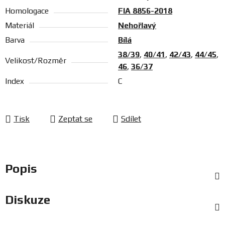
Homologace
FIA 8856-2018
Materiál
Nehořlavý
Barva
Bílá
38/39
,
40/41
,
42/43
,
44/45
,
Velikost/Rozměr
46
,
36/37
Index
C
Tisk
Zeptat se
Sdílet
Popis
Diskuze