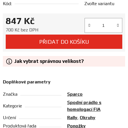
Kód:
Zvolte variantu
Prodejny
847 Kč
Měrná cena:
700 Kč bez DPH
PŘIDAT DO KOŠÍKU
Jak vybrat správnou velikost?
Doplňkové parametry
Značka
Sparco
Spodní prádlo s
Kategorie
homologací FIA
Určení
Rally
,
Okruhy
Produktová řada
Ponožky