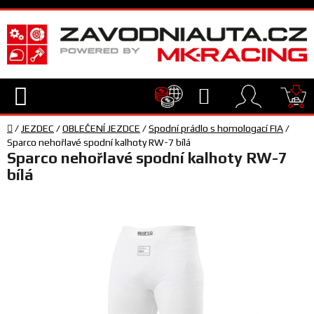
Přejít
na
obsah
Hledat
NÁ
Domů
KO
/
JEZDEC
/
OBLEČENÍ JEZDCE
/
Spodní prádlo s homologací FIA
/
TECHNIKA
Sparco nehořlavé spodní kalhoty RW-7 bílá
Sparco nehořlavé spodní kalhoty RW-7
bílá
VYBAVENÍ
JEZDEC
TÝM
A
SERVIS