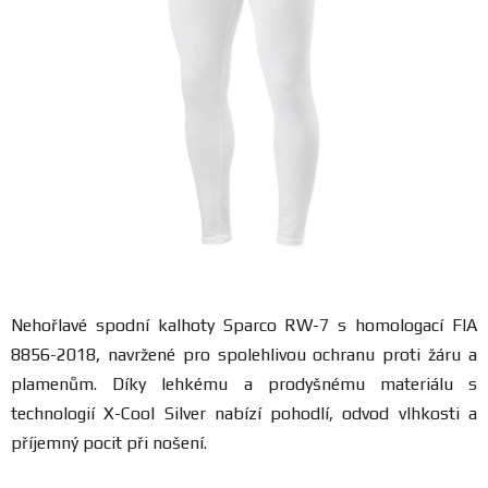
FANOUŠCI
Profil
firmy
Obchodní
podmínky
Doprava
Nehořlavé spodní kalhoty Sparco RW-7 s homologací FIA
Blog
8856-2018, navržené pro spolehlivou ochranu proti žáru a
plamenům. Díky lehkému a prodyšnému materiálu s
Ceníky
technologií X-Cool Silver nabízí pohodlí, odvod vlhkosti a
a
katalogy
příjemný pocit při nošení.