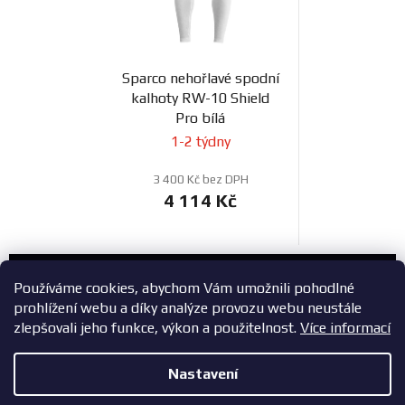
Sparco nehořlavé spodní
kalhoty RW-10 Shield
Pro bílá
1-2 týdny
3 400 Kč bez DPH
4 114 Kč
Zákaznický servis
Používáme cookies, abychom Vám umožnili pohodlné
prohlížení webu a díky analýze provozu webu neustále
+420 603 785 748
zlepšovali jeho funkce, výkon a použitelnost.
Více informací
eshop@zavodniauta.cz
Nastavení
Z