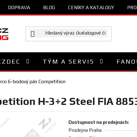
DOPRAVA
BLOG
CENÍKY A KATALOGY
PRO
EZDEC
TÝM A SERVIS
FANO
rco 6-bodový pás Competition
etition H-3+2 Steel FIA 885
Dostupnost na prodejnách:
Prodejna Praha