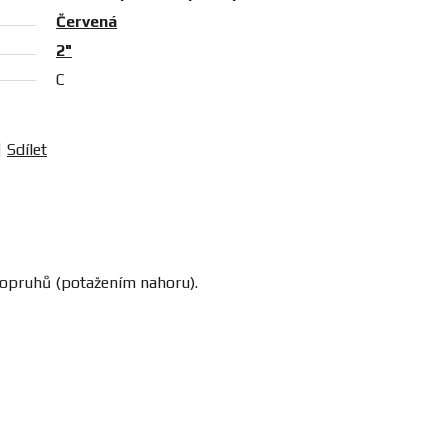
Červená
2"
C
Sdílet
popruhů (potažením nahoru).