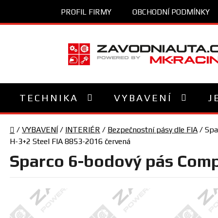
Přejít
PROFIL FIRMY
OBCHODNÍ PODMÍNKY
na
obsah
TECHNIKA
VYBAVENÍ
J
Domů
/
VYBAVENÍ
/
INTERIÉR
/
Bezpečnostní pásy dle FIA
/
Spa
H-3+2 Steel FIA 8853-2016 červená
Sparco 6-bodový pás Comp