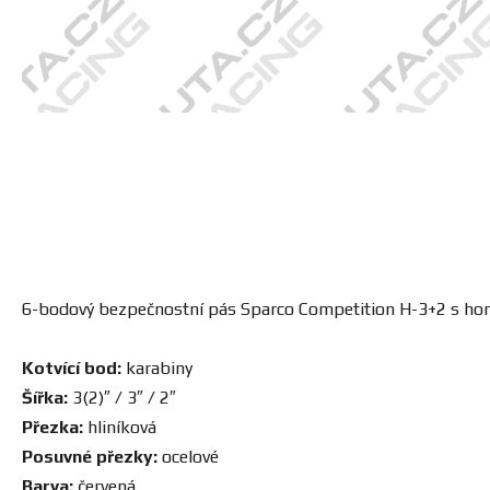
6-bodový bezpečnostní pás Sparco Competition H-3+2 s hom
Kotvící bod:
karabiny
Šířka:
3(2)″ / 3″ / 2″
Přezka:
hliníková
Posuvné přezky:
ocelové
Barva:
červená