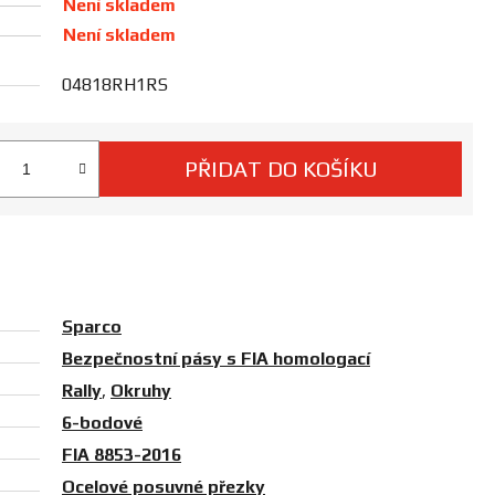
Není skladem
Není skladem
04818RH1RS
PŘIDAT DO KOŠÍKU
 cena:
Sparco
Bezpečnostní pásy s FIA homologací
Rally
,
Okruhy
6-bodové
FIA 8853-2016
Ocelové posuvné přezky