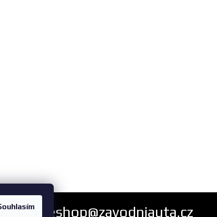
Souhlasím
eshop@zavodniauta.cz