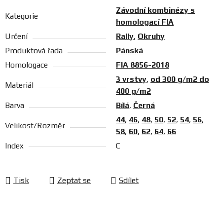
Závodní kombinézy s
Kategorie
homologací FIA
Určení
Rally
,
Okruhy
Produktová řada
Pánská
Homologace
FIA 8856-2018
3 vrstvy
,
od 300 g/m2 do
Materiál
400 g/m2
Barva
Bílá
,
Černá
44
,
46
,
48
,
50
,
52
,
54
,
56
,
Velikost/Rozměr
58
,
60
,
62
,
64
,
66
Index
C
Tisk
Zeptat se
Sdílet