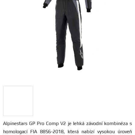
FANOUŠCI
Profil
firmy
Obchodní
podmínky
Doprava
Blog
Ceníky
a
katalogy
Alpinestars
GP Pro Comp V2 je lehká závodní kombinéza s
homologací FIA 8856-2018, která nabízí vysokou úroveň