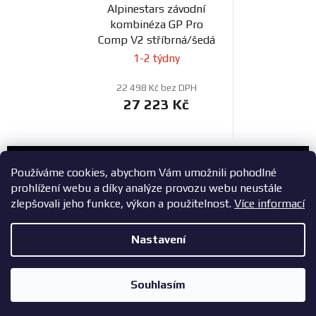
Alpinestars závodní
kombinéza GP Pro
Comp V2 stříbrná/šedá
1-2 týdny
22 498 Kč bez DPH
27 223 Kč
Zákaznický servis
Používáme cookies, abychom Vám umožnili pohodlné
prohlížení webu a díky analýze provozu webu neustále
+420 603 785 748
zlepšovali jeho funkce, výkon a použitelnost.
Více informací
eshop@zavodniauta.cz
Nastavení
Z
Copyright 2026
ZavodniAuta.cz
. Všechna práva vyhrazena.
|
á
Vytvořil Shoptet
Zásady ochrany osobních údajů
Souhlasím
p
a