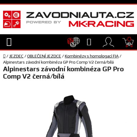
Přejít
na
obsah
Hledat
NÁ
Domů
KO
/
JEZDEC
/
OBLEČENÍ JEZDCE
/
Kombinézy s homologací FIA
/
TECHNIKA
Alpinestars závodní kombinéza GP Pro Comp V2 černá/bílá
Alpinestars závodní kombinéza GP Pro
Comp V2 černá/bílá
VYBAVENÍ
JEZDEC
TÝM
A
SERVIS