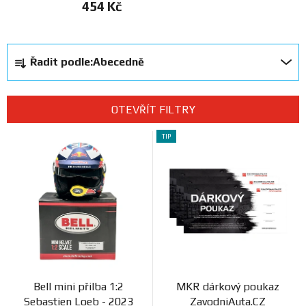
454 Kč
Prodejny
Ř
Řadit podle:
Abecedně
a
z
e
OTEVŘÍT FILTRY
n
V
í
TIP
ý
p
p
r
i
o
s
d
p
u
r
k
o
t
d
ů
Bell mini přilba 1:2
MKR dárkový poukaz
u
Sebastien Loeb - 2023
ZavodniAuta.CZ