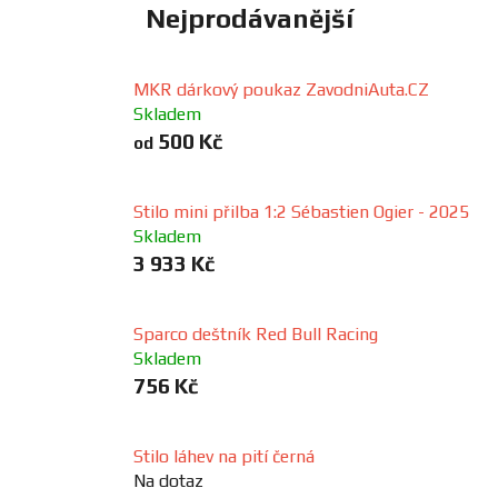
Nejprodávanější
FANOUŠCI
MKR dárkový poukaz ZavodniAuta.CZ
Profil
Skladem
firmy
500 Kč
od
Obchodní
podmínky
Stilo mini přilba 1:2 Sébastien Ogier - 2025
Skladem
3 933 Kč
Doprava
Sparco deštník Red Bull Racing
Blog
Skladem
756 Kč
Ceníky
a
katalogy
Stilo láhev na pití černá
Na dotaz