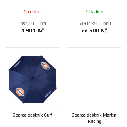
k
t
Na dotaz
Skladem
ů
4 050 Kč bez DPH
od 413 Kč bez DPH
4 901 Kč
500 Kč
od
Sparco deštník Gulf
Sparco deštník Martini
Racing