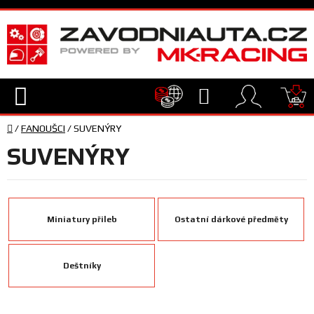
Přejít
na
obsah
Hledat
NÁ
Domů
KO
/
FANOUŠCI
/
SUVENÝRY
TECHNIKA
SUVENÝRY
VYBAVENÍ
JEZDEC
Miniatury přileb
Ostatní dárkové předměty
TÝM
Deštníky
A
SERVIS