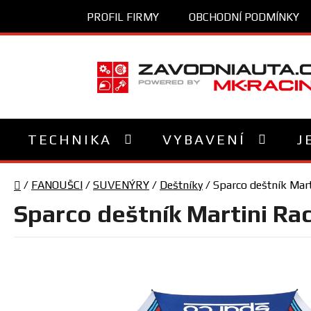
Přejít
PROFIL FIRMY
OBCHODNÍ PODMÍNKY
na
obsah
TECHNIKA
VYBAVENÍ
J
Domů
/
FANOUŠCI
/
SUVENÝRY
/
Deštníky
/
Sparco deštník Mart
Sparco deštník Martini Ra