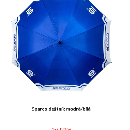
Sparco deštník modrá/bílá
1-2 týdny