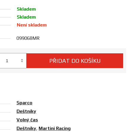
Skladem
Skladem
Není skladem
099068MR
PŘIDAT DO KOŠÍKU
 cena:
Sparco
Deštníky
Volný čas
Deštníky
,
Martini Racing