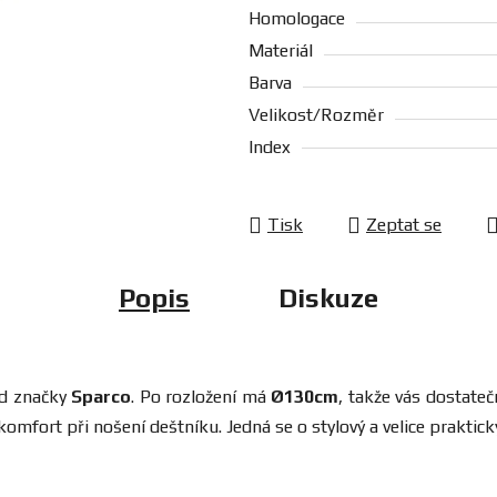
Homologace
Materiál
Barva
Velikost/Rozměr
Index
Tisk
Zeptat se
Popis
Diskuze
d značky
Sparco
. Po rozložení má
Ø130cm
, takže vás dostate
 komfort při nošení deštníku. Jedná se o stylový a velice prak