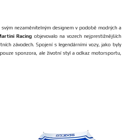
evším svým nezaměnitelným designem v podobě modrých a
artini Racing
objevovalo na vozech nejprestižnějších
ních závodech. Spojení s legendárními vozy, jako byly
pouze sponzora, ale životní styl a odkaz motorsportu,