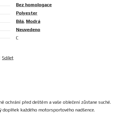
Bez homologace
Polyester
Bílá
,
Modrá
Neuvedeno
C
Sdílet
čně ochrání před deštěm a vaše oblečení zůstane suché.
tický doplňek každého motorsportového nadšence.