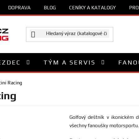
DOPRAVA
BLOG
CENÍKY A KATALOGY
PRO
EZDEC
TÝM A SERVIS
FANO
ini Racing
cing
Golfový deštník v ikonickém d
všechny fanoušky motorsportu.