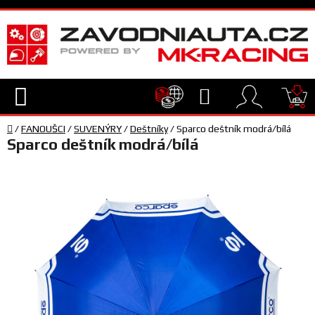
Přejít
na
obsah
Hledat
NÁ
Domů
KO
/
FANOUŠCI
/
SUVENÝRY
/
Deštníky
/
Sparco deštník modrá/bílá
TECHNIKA
Sparco deštník modrá/bílá
VYBAVENÍ
JEZDEC
TÝM
A
SERVIS