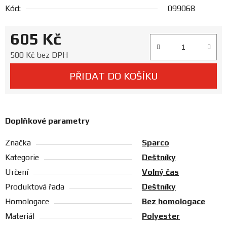
Prodejny
Kód:
099068
605 Kč
Měrná cena:
500 Kč bez DPH
PŘIDAT DO KOŠÍKU
Doplňkové parametry
Značka
Sparco
Kategorie
Deštníky
Určení
Volný čas
Produktová řada
Deštníky
Homologace
Bez homologace
Materiál
Polyester