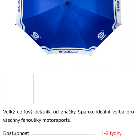
FANOUŠCI
Profil
firmy
Obchodní
podmínky
Doprava
Blog
Ceníky
Velký golfový deštník od značky Sparco. Ideální volba pro
a
všechny fanoušky motorsportu.
katalogy
Dostupnost
1-2 týdny