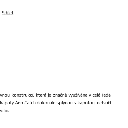
Sdílet
nou konstrukcí, která je značně využívána v celé řadě
y kapoty AeroCatch dokonale splynou s kapotou, netvoří
olní.