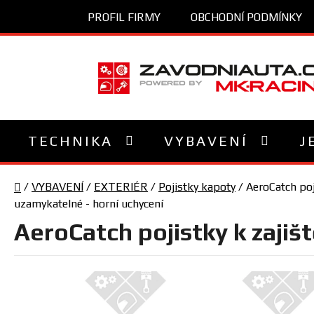
Přejít
PROFIL FIRMY
OBCHODNÍ PODMÍNKY
na
obsah
TECHNIKA
VYBAVENÍ
J
Domů
/
VYBAVENÍ
/
EXTERIÉR
/
Pojistky kapoty
/
AeroCatch poj
uzamykatelné - horní uchycení
AeroCatch pojistky k zajiš