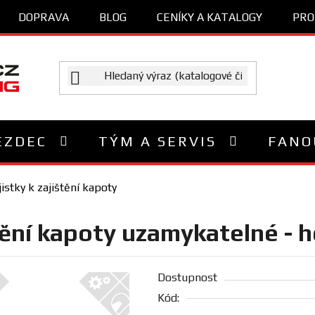
DOPRAVA
BLOG
CENÍKY A KATALOGY
PRO
EZDEC
TÝM A SERVIS
FANO
istky k zajištění kapoty
tění kapoty uzamykatelné - h
Dostupnost
Kód: