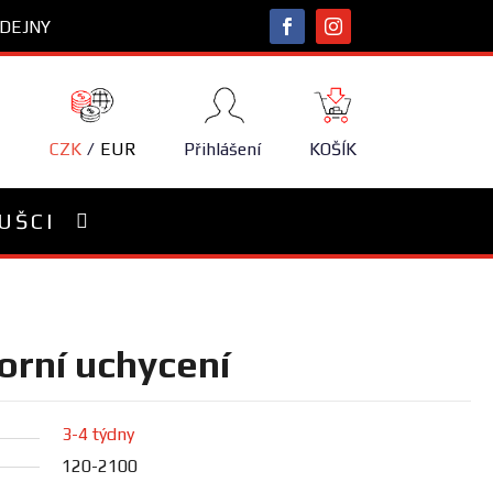
DEJNY
NÁKUPNÍ
KOŠÍK
CZK
EUR
Přihlášení
KOŠÍK
UŠCI
orní uchycení
3-4 týdny
120-2100