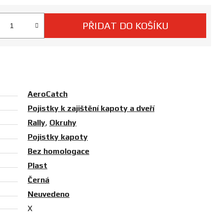
PŘIDAT DO KOŠÍKU
 cena:
AeroCatch
Pojistky k zajištění kapoty a dveří
Rally
,
Okruhy
Pojistky kapoty
Bez homologace
Plast
Černá
Neuvedeno
X