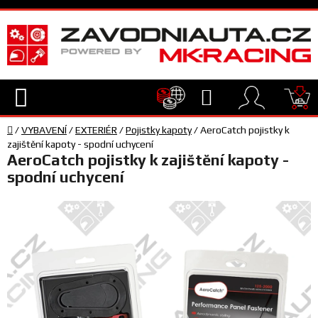
Přejít
na
obsah
Hledat
NÁ
Domů
KO
/
VYBAVENÍ
/
EXTERIÉR
/
Pojistky kapoty
/
AeroCatch pojistky k
TECHNIKA
zajištění kapoty - spodní uchycení
AeroCatch pojistky k zajištění kapoty -
spodní uchycení
VYBAVENÍ
JEZDEC
TÝM
A
SERVIS