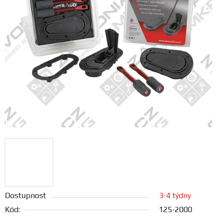
FANOUŠCI
Profil
firmy
Obchodní
podmínky
Doprava
Blog
Ceníky
a
katalogy
Dostupnost
3-4 týdny
Kód:
125-2000