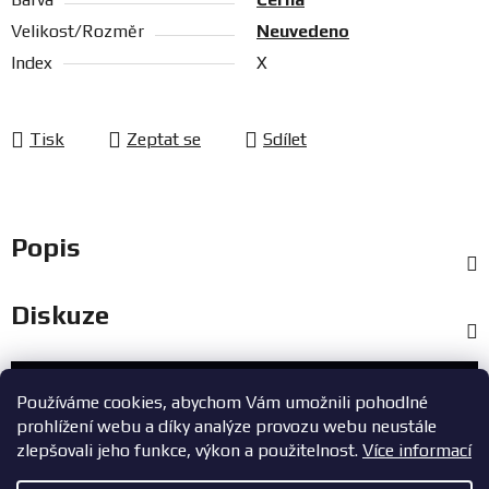
Velikost/Rozměr
Neuvedeno
Index
X
Tisk
Zeptat se
Sdílet
Popis
Diskuze
Zákaznický servis
Používáme cookies, abychom Vám umožnili pohodlné
prohlížení webu a díky analýze provozu webu neustále
+420 603 785 748
zlepšovali jeho funkce, výkon a použitelnost.
Více informací
eshop@zavodniauta.cz