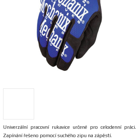
FANOUŠCI
Profil
firmy
Obchodní
podmínky
Doprava
Blog
Ceníky
a
katalogy
Univerzální pracovní rukavice určené pro celodenní práci.
Zapínání řešeno pomocí suchého zipu na zápěstí.