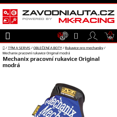
Přejít
na
obsah
Hledat
NÁ
Domů
KO
/
TÝM A SERVIS
/
OBLEČENÍ A BOTY
/
Rukavice pro mechaniky
/
TECHNIKA
Mechanix pracovní rukavice Original modrá
Mechanix pracovní rukavice Original
modrá
VYBAVENÍ
JEZDEC
TÝM
A
SERVIS