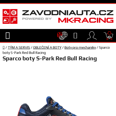
Přejít
na
obsah
Hledat
NÁ
Domů
KO
/
TÝM A SERVIS
/
OBLEČENÍ A BOTY
/
Boty pro mechaniky
/
Sparco
TECHNIKA
boty S-Park Red Bull Racing
Sparco boty S-Park Red Bull Racing
VYBAVENÍ
JEZDEC
TÝM
A
SERVIS