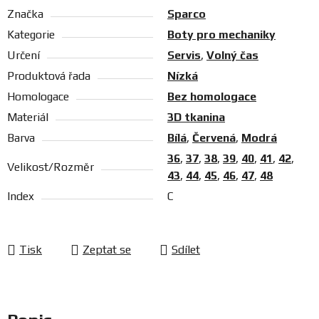
Značka
Sparco
Kategorie
Boty pro mechaniky
Určení
Servis
,
Volný čas
Produktová řada
Nízká
Homologace
Bez homologace
Materiál
3D tkanina
Barva
Bílá
,
Červená
,
Modrá
36
,
37
,
38
,
39
,
40
,
41
,
42
,
Velikost/Rozměr
43
,
44
,
45
,
46
,
47
,
48
Index
C
Tisk
Zeptat se
Sdílet