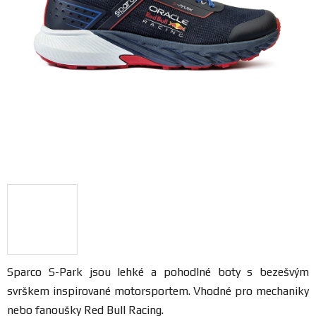
FANOUŠCI
Profil
firmy
Obchodní
podmínky
Doprava
Blog
Ceníky
a
Sparco S-Park jsou lehké a pohodlné boty s bezešvým
katalogy
svrškem inspirované motorsportem. Vhodné pro mechaniky
nebo fanoušky Red Bull Racing.